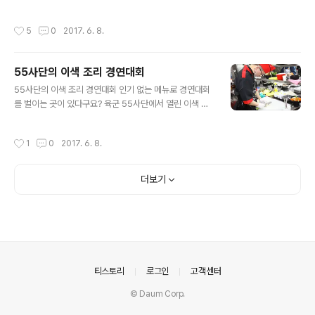
실제 있었던 일입니다. 1998년 4월 1일 민주지산. 천리행
군 중이던 특전사 대원들에게 갑자기 불어닥친 폭설과 강
작성시간
5
0
2017. 6. 8.
추위는 고도로 훈련된 특전용사 6명의 생명을 앗아갔습니
다..그로부터 19년 뒤, 선배전우를 기리기 위해 후배들이
천리행군을 나섰습니다. 선배들이 걸었던 길을 걸으며, 그
55사단의 이색 조리 경연대회
들이 산화한 곳에 '원점비석'을 세워 놓았는데요. "우리를
글 내용
휘몰아쳤던 그 땅을 다시 밟아 당신의 아픔을 씻어내고, 우
55사단의 이색 조리 경연대회 인기 없는 메뉴로 경연대회
리 심장에 뜨거운 영혼을 담아가겠다" 사랑하는 전우를 떠
를 벌이는 곳이 있다구요? 육군 55사단에서 열린 이색 조
나보낸 용환욱 원사의 추모사 구절이 호국보훈의 달, 전우
리 경연대회. 참가 팀에게 고등어튀김, 된장국 등 상대적으
의 소중함을 일깨웁니다.
로 인기 없는 메뉴로만 대회에 참가토록 한 것인데요. 맛있
작성시간
1
0
2017. 6. 8.
고 대중적인 메뉴도 좋지만, 건강에 좋은 음식을 보다 맛있
게 만들어 급식의 품질을 높이기 위해 마련된 행사라고 합
니다. 이를 위해 특별히 전문 셰프가 운영하는 조리 아카데
더보기
미에서 그동안 갈고 닦은 솜씨를 발휘했는데요. "완전 맛있
습니다!" 감동 어린 시식평에 얼굴엔 미소가 한가득.. 맛있
게 먹는 장병들을 보며 뿌듯함을 느낀다는 조리병들. 대회
결과를 떠나 이들이 얻은 가장 큰 수확은 '정성이 깃들면 통
한다'는 배움이었다고 하네요.
의안내
티스토리
로그인
고객센터
© Daum Corp.