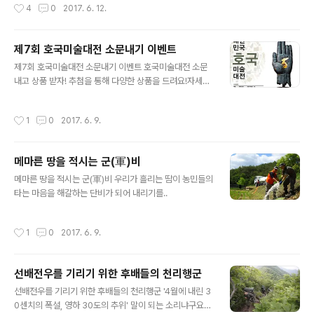
작성시간
4
0
2017. 6. 12.
제7회 호국미술대전 소문내기 이벤트
글 내용
제7회 호국미술대전 소문내기 이벤트 호국미술대전 소문
내고 상품 받자! 추첨을 통해 다양한 상품을 드려요!자세한
내용은? ☞ [
작성시간
1
0
2017. 6. 9.
메마른 땅을 적시는 군(軍)비
글 내용
메마른 땅을 적시는 군(軍)비 우리가 흘리는 땀이 농민들의
타는 마음을 해갈하는 단비가 되어 내리기를..
작성시간
1
0
2017. 6. 9.
선배전우를 기리기 위한 후배들의 천리행군
글 내용
선배전우를 기리기 위한 후배들의 천리행군 '4월에 내린 3
0센치의 폭설, 영하 30도의 추위' 말이 되는 소리냐구요?