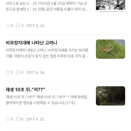
사진으로 보는 6ㆍ25 1950년 6월 25일 북한의 기습 남
침으로 발생한 6ㆍ25 전쟁. 같은 아픔을 되풀이 하지 않기
위해 우리는 매년 이 날을 상기합니다. 작년에 공개된 희귀
6ㆍ25전쟁 사진 속에는 당시의 모습들이 생생히 담겨 있
작성시간
0
3
2017. 6. 26.
는데요. 오늘, 이 사진들을 통해 여러분과 함께 그 날을 되
돌아 보고 싶습니다. * 예) 중령 故 한동목 님의 기증자료
비무장지대에 나타난 고라니
글 내용
비무장지대에 나타난 고라니 '비무장지대를 지키는 또다른
이들' 사람의 손길이 닿지 않는 철원 비무장지대. 아직 끝나
지 않은 전쟁의 완충지대인 이 곳엔 고라니들이 불안정한
평화 속에 살고 있는데요. 언젠가 이들이 비무장지대 밖 자
작성시간
3
0
2017. 6. 26.
유로운 세상을 마음껏 뛰어놀 수 있게 되기를..철책 안 고라
니를 바라보며 '평화로움을 지키는' 우리의 사명을 되돌아
봅니다.
재생 10초 뒤.."어??"
글 내용
재생 10초 뒤.."어??" 재생 10초 뒤.."어??" * 아래 화면을
클릭하시면 영상을 시청하실 수 있습니다.(27초)
작성시간
0
0
2017. 6. 22.