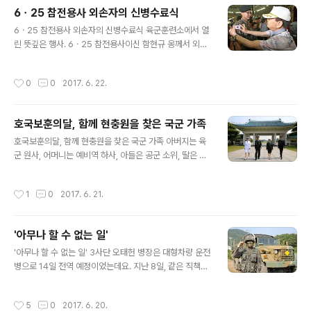
6ㆍ25 참전용사 외손자의 신병수료식
글 내용
6ㆍ25 참전용사 외손자의 신병수료식 육군훈련소에서 열
린 뜻깊은 행사. 6ㆍ25 참전용사이신 함현규 옹께서 외손
자의 신병수료식에 참석해 태극기를 직접 달아주셨는데요.
전투복을 입고 늠름하게 선 손자의 모습을 보니, 당시 중공
작성시간
0
0
2017. 6. 22.
군과 치열한 격전을 벌였던 '백암산 전투'에서 함께한 전우
들 얼굴이 떠오르신다고.. 먹먹해진 마음을 다잡고 어느새
붉어진 눈시울로 손주에게 애틋한 진심을 건네봅니다. "할
호국보훈의달, 함께 현충원을 찾은 국군 가족
애비와 같이 목숨을 걸고 싸운 이들을 잊지 말거라"
글 내용
호국보훈의달, 함께 현충원을 찾은 국군 가족 아버지는 육
군 원사, 어머니는 예비역 하사, 아들은 공군 소위, 딸은 해
군 하사. 가족이 함께 육, 해, 공군을 책임지고 있는 어벤져
스 가족을 소개합니다. 시영ㆍ연우 남매는 어릴 적 아버지
작성시간
1
0
2017. 6. 21.
를 보며 군인의 꿈을 키워 왔는데요, 꿈을 향해 노력한 끝에
드디어 올해 아버지와 같은 길을 걷게 되었습니다. 호국보
훈의 달을 맞아 함께 현충원을 찾은 국군 가족. 순국선열께
'아무나 할 수 없는 일'
인사드리며 "가족 모두 각 군을 대표하는 마음으로 임무수
글 내용
행할 것"이라는 각오를 다졌는데요. 군은 서로 달라도 나라
'아무나 할 수 없는 일' 3사단 오태헌 병장은 대형차량 운전
사랑하는 마음은 같은 우리는, 자랑스런 국군 가족입니다^
병으로 14일 전역 예정이었는데요. 지난 8일, 같은 직책인
^
후임병이 대상포진에 걸려 12일부터 진행하는 훈련에 참
가하지 못하게 되었다는 소식을 듣게 되었습니다. 이에 오
작성시간
5
0
2017. 6. 20.
병장은 망설임 없이 지휘관을 찾아가 후임병을 대신해 훈