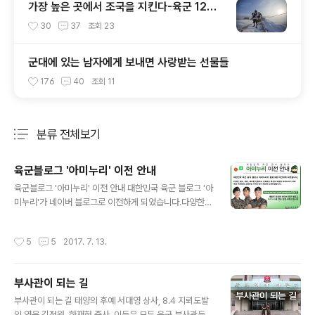
가장 높은 곳에서 조국을 지킨다-육군 12사
단 향로봉중대
30
37
조회
23
군대에 있는 남자에게 보내면 사랑받는 선물들
176
40
조회
11
분류 전체보기
주요 글 목록
육군블로그 '아미누리' 이전 안내
글 내용
육군블로그 '아미누리' 이전 안내 대한민국 육군 블로그 '아
미누리'가 네이버 블로그로 이전하게 되었습니다.다양한
정보, 감동, 재미를 전달하고 신뢰받는 육군의 모습을 보여
드리기 위해국민 여러분과 소통하는 아미누리가 되도록 더
작성시간
5
5
2017. 7. 13.
욱 노력하겠습니다.^^8월 중에는 오픈이벤트도 준비되어
있습니다. 새롭게 단장한 아미누리! 많은 관심 부탁드립니
다.[네이버 블로그(바로가기)]
부사관이 되는 길
글 내용
부사관이 되는 길 태양의 후예 서대영 상사, 8.4 지뢰도발
의 영웅 김정원, 하재헌 중사. 이들은 모두 육군 부사관들인