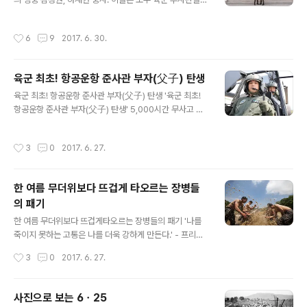
데요. '부사관이 되는 길'에 대해 궁금하다면??
작성시간
6
9
2017. 6. 30.
육군 최초! 항공운항 준사관 부자(父子) 탄생
글 내용
육군 최초! 항공운항 준사관 부자(父子) 탄생 '육군 최초!
항공운항 준사관 부자(父子) 탄생' 5,000시간 무사고 비
행기록, 탑헬리건 출신의 베테랑 조종사 아버지. 그런 아버
지를 어릴적부터 동경 했던 아들은 아버지의 뒤를 잇기 위
작성시간
3
0
2017. 6. 27.
해 노력해 왔는데요. 지난 6월 23일, 육군 항공 역사상 최
초의 '항공운항 준사관 부자'가 탄생했습니다. 주인공은 양
성진(아버지), 양한솔(아들) 준위. 아들의 임관식에 참석한
한 여름 무더위보다 뜨겁게 타오르는 장병들
아버지는 "참 대견하다. 어떤 임무도 완수하는 항공 운항
의 패기
준사관이 되기 바란다"며 애정 어린 격려를 보냈는데요. 대
글 내용
한민국 창공을 함께 지켜나갈 이들 부자에게 힘찬 응원 메
한 여름 무더위보다 뜨겁게타오르는 장병들의 패기 '나를
시지를 보내주세요~^^
죽이지 못하는 고통은 나를 더욱 강하게 만든다.' - 프리드
리히 니체 - 한 여름 무더위보다 뜨겁게 타오르는 장병들의
작성시간
3
0
2017. 6. 27.
패기. 뜨거운 여름도 우리의 열정을 막진 못합니다. 훈련으
로 단련된 우리 심장은 더욱 강해질 것입니다.
사진으로 보는 6ㆍ25
글 내용