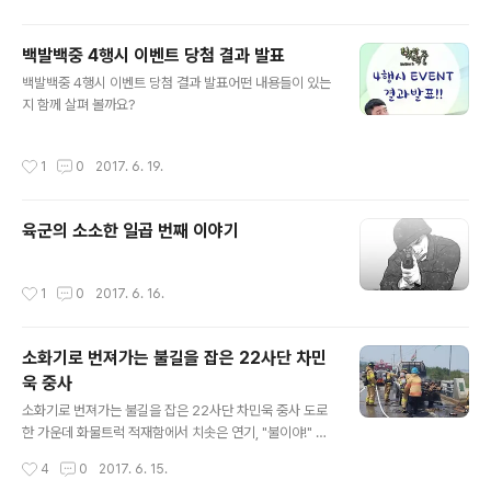
련에 참가하겠다는 의지를 밝혔는데요. 이를 위해 전역을
이틀 연기하는 것도 마다하지 않았습니다. 오 병장은 훈련
백발백중 4행시 이벤트 당첨 결과 발표
기간 부여된 임무를 성실히 완수하고서, 부대에서 수여한
글 내용
표창과 기념품을 들고 전우들의 환송 속에 명예롭게 전역
백발백중 4행시 이벤트 당첨 결과 발표어떤 내용들이 있는
했습니다. 백골부대에서 근무한 것을 '항상 자랑스럽게 생
지 함께 살펴 볼까요?
각한다'는 오태헌 병장. 전역 후에도 "명품 백골인"으로 오
랫동안 기억될 것입니다.
작성시간
1
0
2017. 6. 19.
육군의 소소한 일곱 번째 이야기
작성시간
1
0
2017. 6. 16.
소화기로 번져가는 불길을 잡은 22사단 차민
욱 중사
글 내용
소화기로 번져가는 불길을 잡은 22사단 차민욱 중사 도로
한 가운데 화물트럭 적재함에서 치솟은 연기, "불이야!" 트
럭 주인의 애타는 목소리가 울려퍼졌습니다. 부대 복귀 중
작성시간
4
0
2017. 6. 15.
이던 22사단 차민욱 중사는 화재 트럭을 발견하고는 즉시