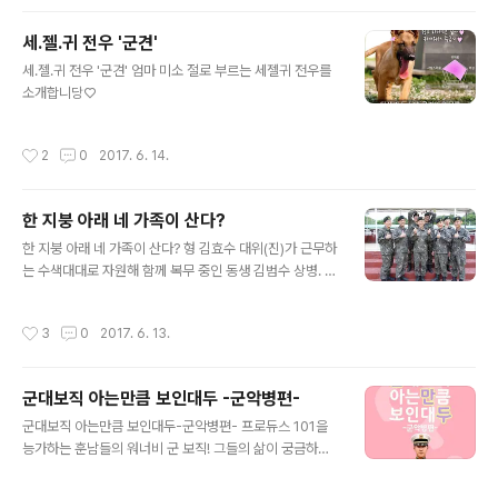
차에서 내려, 군용 차량에 있는 소화기로 엔진 쪽으로 번져
가는 불길을 잡았습니다. 또 주변 교통통제와 함께 구조대
세.젤.귀 전우 '군견'
원에게 화상 입은 운전자를 안전하게 인계 했는데요. 그의
글 내용
세.젤.귀 전우 '군견' 엄마 미소 절로 부르는 세젤귀 전우를
재빠른 대처 덕분에 더 큰 피해를 막을 수 있었습니다. "군
소개합니당♡
인이라면 누구나 같은 일을 할 것"이라며 의연하게 말하는
차민욱 중사. 참 멋진 군인입니다.
작성시간
2
0
2017. 6. 14.
한 지붕 아래 네 가족이 산다?
글 내용
한 지붕 아래 네 가족이 산다? 형 김효수 대위(진)가 근무하
는 수색대대로 자원해 함께 복무 중인 동생 김범수 상병. 생
김새 뿐만 아니라 군복무 기간까지 같은 쌍둥이 형제. 김도
영-도현 일병과 김동훈-동호 이병. 인생의 롤모델인 아버
작성시간
3
0
2017. 6. 13.
지의 뒤를 이어 부사관의 길을 같이 걷고 있는 조원래 원사
와 조현민 하사. 이들 모두 5사단 수색대대에서 최전방 D
MZ를 지키고 있는데요. 함께라면 그 어떤 어려움도 이겨
군대보직 아는만큼 보인대두 -군악병편-
낼 수 있는 우리는 자랑스러운 육군 가족입니다.
글 내용
군대보직 아는만큼 보인대두-군악병편- 프로듀스 101을
능가하는 훈남들의 워너비 군 보직! 그들의 삶이 궁금하다
면...?