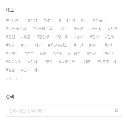
태그
대한민국
상병
장병
군대추억
군
블로그
육군 블로그
육군블로그
공보
곰신
군생활
사격
훈련
육군
훈련병
홍보과
병사
간부
현역
일병
군대 이야기
육군훈련소
군인
부대
군화
군복무
본부
軍
군대
이등병
병장
특전사
아미누리
전차
장교
육군본부
여군
정훈공보실
정훈
군대이야기
더보기
검색