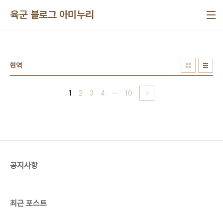
본문 바로가기
육군 블로그 아미누리
현역
1
2
3
4
···
10
공지사항
최근 포스트