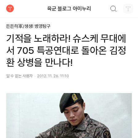
검색하기
육군 블로그 아미누리
티스토리
든든하軍/생생! 병영탐구
기적을 노래하라! 슈스케 무대에
서 705 특공연대로 돌아온 김정
환 상병을 만나다!
알 수 없는 사용자
2012. 11. 26. 11:10