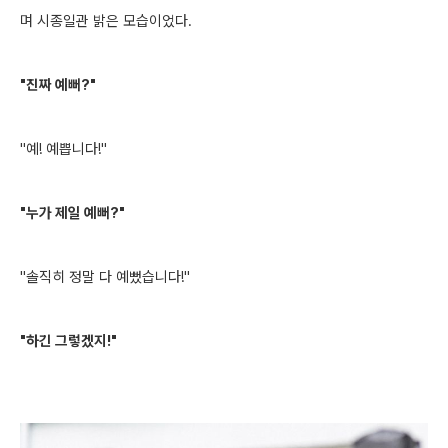
며 시종일관 밝은 모습이었다.
"진짜 예뻐?"
"예! 예쁩니다!"
"누가 제일 예뻐?"
"솔직히 정말 다 예뻤습니다!"
"하긴 그렇겠지!"