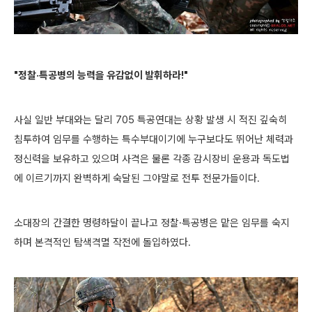
"정찰·특공병의 능력을 유감없이 발휘하라!"
사실 일반 부대와는 달리 705 특공연대는 상황 발생 시 적진 깊숙히
침투하여 임무를 수행하는 특수부대이기에 누구보다도 뛰어난 체력과
정신력을 보유하고 있으며 사격은 물론 각종 감시장비 운용과 독도법
에 이르기까지 완벽하게 숙달된 그야말로 전투 전문가들이다.
소대장의 간결한 명령하달이 끝나고 정찰·특공병은 맡은 임무를 숙지
하며 본격적인 탐색격멸 작전에 돌입하였다.