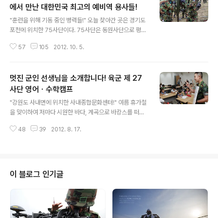
에서 만난 대한민국 최고의 예비역 용사들!
글 내용
"훈련을 위해 기동 중인 병력들!" 오늘 찾아간 곳은 경기도
포천에 위치한 75사단이다. 75사단은 동원사단으로 평시
에는 소수의 현역 병력으로만 구성되어 있다. 하지만 이날
57
105
2012. 10. 5.
은 2012 쌍용훈련이 계획되어 있어 전역한 예비역들이 모
두 동원되어 완편체제를 이루고 있었다. 사실 취재에 앞서
주된 내용이 예비군 훈련이다 보니 걱정스러웠다. 일반적
멋진 군인 선생님을 소개합니다! 육군 제 27
으로 예비역들은 전역과 동시에 보급품 뿐만 아니라 군기
까지 모두 부대에 반납하고 나오기 때문이다. 그들에게 예
사단 영어ㆍ수학캠프
글 내용
비군 훈련은 고된 사회생활에서 잠시 벗어나 대자연의 정
"강원도 사내면에 위치한 사내종합문화센터!" 여름 휴가철
기를 받으며 힐링하는 시간이기 때문이다. "오홋! 눈빛이
을 맞이하여 저마다 시원한 바다, 계곡으로 바캉스를 떠나
예사롭지 않아!" 하지만 오늘은 분명 달랐다. 제대로 갖춘
고 있다. 하지만 남들이 놀 때에도 아랑곳하지 않고 특별한
복장하며 날카로운 눈빛까지 예비군들은 마치 위풍당당하
48
39
2012. 8. 17.
(?) 선생님들과 함께 열심히 공부를 하고 있는 어린이들이
였던 현역시절로 빙의된 듯하였다. 그도 그..
있다고 하여 궁금증을 참지 못하고 직접 찾아가 보았다. 오
늘의 목적지인 강원도 화천군 사내면 사창리는 중부전선의
수호자이자 육군에 몇 남지 않은 무적의 보병사단인 육군
제 27사단이 주둔하고 있는 지역이다. 특히 내가 군복무를
이 블로그 인기글
한 부대이기에 찾아가는 내내 무척 설레이고 흥분되었다.
뒤로가기 누르기 전에 추천 한번씩만 눌러주세요^^ "공부
가 제일 쉬웠어요!" 푹푹 찌는 밖과는 달리 문화센터 내부
는 시원한 에어컨 바람으로 인해 천국이 따로 없었다. 그곳