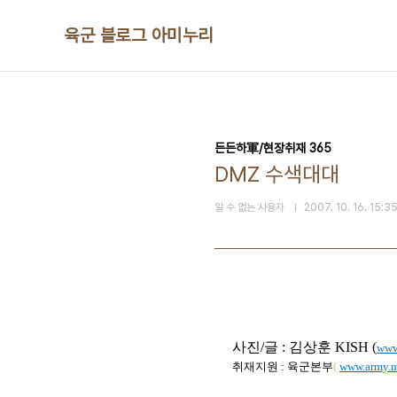
본문 바로가기
육군 블로그 아미누리
든든하軍/현장취재 365
DMZ 수색대대
알 수 없는 사용자
2007. 10. 16. 15:3
사진
/
글
:
김상훈
KISH (
www
취재지원
:
육군본부
(
www.army.m