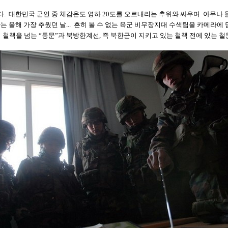
다
.
대한민국 군인 중 체감온도 영하
20
도를 오르내리는 추위와 싸우며
아무나 
는 올해 가장 추웠던 날...
흔히 볼 수 없는 육군 비무장지대 수색팀을 카메라에 
철책을 넘는 “통문”과
북방한계선
,
즉 북한군이 지키고 있는 철책 전에 있는 철