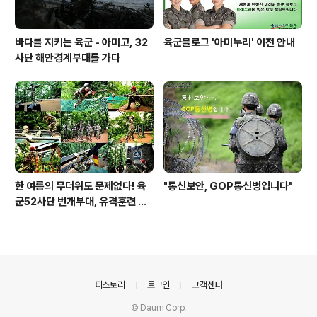
바다를 지키는 육군 - 아미고, 32
육군블로그 '아미누리' 이전 안내
사단 해안경계부대를 가다
한 여름의 무더위도 문제없다! 육
"통신보안, GOP통신병입니다"
군52사단 번개부대, 유격훈련 현
장을 가다
의안내
티스토리
로그인
고객센터
© Daum Corp.