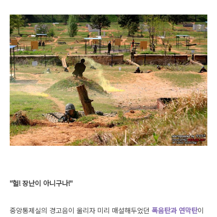
"헐! 장난이 아니구나!"
중앙통제실의 경고음이 울리자 미리 매설해두었던
폭음탄과 연막탄
이