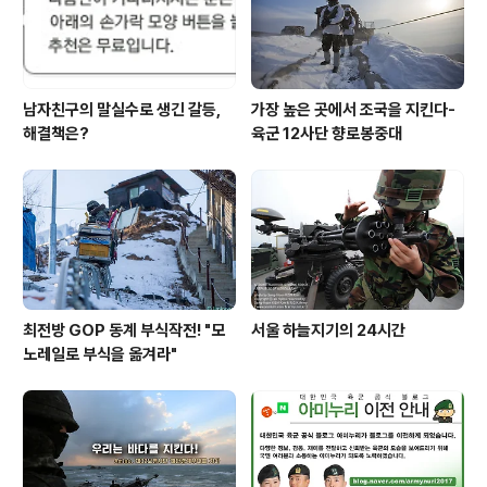
기하고 박수..
남자친구의 말실수로 생긴 갈등,
가장 높은 곳에서 조국을 지킨다-
해결책은?
육군 12사단 향로봉중대
최전방 GOP 동계 부식작전! "모
서울 하늘지기의 24시간
노레일로 부식을 옮겨라"