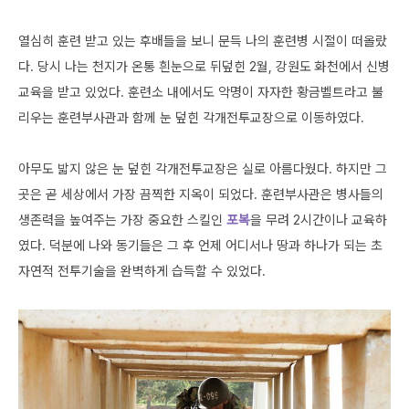
열심히 훈련 받고 있는 후배들을 보니 문득 나의 훈련병 시절이 떠올랐
다. 당시 나는 천지가 온통 흰눈으로 뒤덮힌 2월, 강원도 화천에서 신병
교육을 받고 있었다. 훈련소 내에서도 악명이 자자한 황금벨트라고 불
리우는 훈련부사관과 함께 눈 덮힌 각개전투교장으로 이동하였다.
아무도 밟지 않은 눈 덮힌 각개전투교장은 실로 아름다웠다. 하지만 그
곳은 곧 세상에서 가장 끔찍한 지옥이 되었다. 훈련부사관은 병사들의
생존력을 높여주는 가장 중요한 스킬인
포복
을 무려 2시간이나 교육하
였다. 덕분에 나와 동기들은 그 후 언제 어디서나 땅과 하나가 되는 초
자연적 전투기술을 완벽하게 습득할 수 있었다.