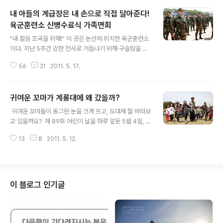
내 아들의 계급장은 내 손으로 직접 달아준다!
육군훈련소 신병수료식 가족면회
글 내용
"내 젊음 조국을 위해!" 이 곳은 논산에 위치한 육군훈련소
이다. 지난 5주간 강한 전사로 거듭나기 위해 구슬땀을 흘
린 1,800명의 훈련병이 자랑스런 대한민국 육군 이등병으
56
21
2011. 5. 17.
로 진급하는 날이기도 하다. 입대할 때만 하여도 통제된 생
활 속에서 혹독한 신병교육을 무사히 받을 수 있을까 걱정
하였을 훈련병이었지만 이제는 한결 여유로운 표정이다.
귀여운 꼬마가 계룡대에 왜 갔을까?
"구릿빛 피부와 탄탄한 몸매!" 5주간의 신병교육을 무사히
글 내용
수료한 훈련병들은 하나같이 건강한 구릿빛 피부와 탄탄한
귀여운 꼬마들이 동그란 눈을 크게 뜨고, 도대체 뭘 바라보
몸매를 자랑하며 처음 입었을 때는 어설프기 그지 없었던
고 있을까요? 제 89회 어린이 날을 하 루 앞둔 5 월 4일, 아
군복도 제법 잘 어울리는 듯 하였다. 지금은 예비역 4년차
주 특별한 어린이들이 육·해·공군본부가 위치한 계룡대를
이지만 나 역시 훈련병 시절이 있었다. 야식은 물론, 버튼만
13
8
2011. 5. 12.
찾았습니다. 야~ 군복입은 호랑이 인형이다. 너도 나도 악
누르면 보고 싶은 사람의 목소리를 들을 수 있었던 사회 생
수를 청하는 어린이들... 이날 단연 최고의 인기는 호국이
활과는 달리 훈련소는 모든 ..
캐릭터 인형~ 최신형 전차엔 귀여운 꼬마들이 몇명이나 올
라갈 수 있을까요? 노란 유니폼을 입은 귀여운 유치원생들
이 너도 나도 군인아저씨를 따라 충~성! 경례를 하며 즐거
이 블로그 인기글
운 포토타임을 갖고 있네요~ 아저씨! 이 헬리콥터 진짜 날
수 있어요? 이건 뭐예요? 동심어린 표정으로 코브라 헬기
에 대해 진지하게 물어보는 어린이... 의장대 군인아저씨!
너무 멋있어요! 총이 멋진 파도치기를 선보입니다. 너무 신