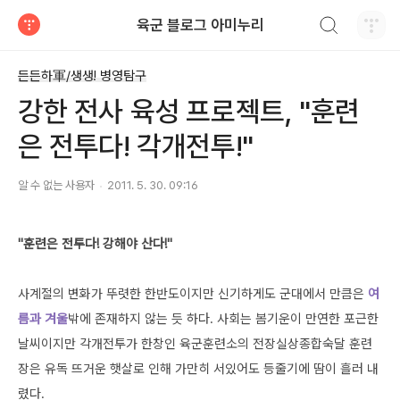
검색하기
육군 블로그 아미누리
티스토리
든든하軍/생생! 병영탐구
강한 전사 육성 프로젝트, "훈련
은 전투다! 각개전투!"
알 수 없는 사용자
2011. 5. 30. 09:16
"훈련은 전투다! 강해야 산다!"
사계절의 변화가 뚜렷한 한반도이지만 신기하게도 군대에서 만큼은
여
름과 겨울
밖에 존재하지 않는 듯 하다. 사회는 봄기운이 만연한 포근한
날씨이지만 각개전투가 한창인 육군훈련소의 전장실상종합숙달 훈련
장은 유독 뜨거운 햇살로 인해 가만히 서있어도 등줄기에 땀이 흘러 내
렸다.