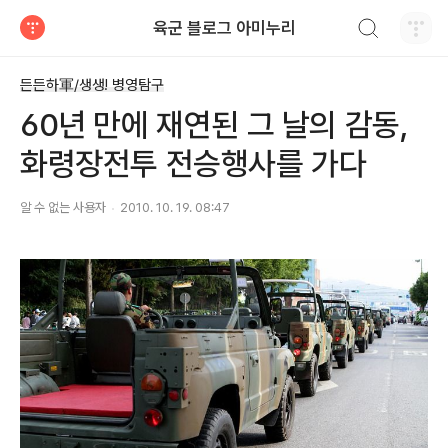
검색하기
육군 블로그 아미누리
티스토리
든든하軍/생생! 병영탐구
60년 만에 재연된 그 날의 감동,
화령장전투 전승행사를 가다
알 수 없는 사용자
2010. 10. 19. 08:47