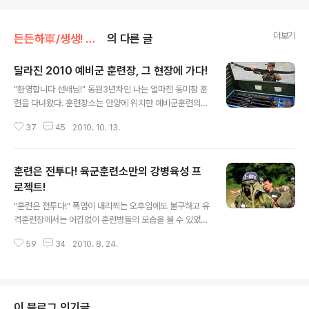
더보기
든든하軍/생생! 병영탐구
의 다른 글
달라진 2010 예비군 훈련장, 그 현장에 가다!
글 내용
"환영합니다 선배님!" 동원3년차인 나는 얼마전 동미참 훈
련을 다녀왔다. 훈련장소는 안양에 위치한 예비군훈련의
메카인 박달교장이다. 이 곳은 영등포구, 금천구, 구로구 예
37
45
2010. 10. 13.
비군 훈련을 전담하고 있다. 한달전, 영등포구로 이사온 나
에게는 새롭게 접하는 예비군훈련장이다. "훈련에 지친 자!
편안한 셔틀버스를 이용하라!" 첫날은 모르고 지하철과 버
훈련은 전투다! 육군훈련소만의 강병육성 프
스를 이용하여 훈련장에 도착하였는데, 둘째날부터는 집
앞까지 운영되는 셔틀버스를 이용하며 편안하게 훈련장을
로젝트!
글 내용
오갈 수 있었다. 또한 군복을 입고 민간인들과의 접촉을 최
"훈련은 전투다!" 폭염이 내리쬐는 오후임에도 불구하고 유
소화할 수 있었기에 더할 나위 없이 좋았다. "복장 제대로
격훈련장에서는 어김없이 훈련병들의 모습을 볼 수 있었
갖춥니다!" 언제나 예비군의 복장은 자유롭기 그지없다. 상
다. 내가 훈련병이었을 때는 보충역들만 가볍게 유격훈련
의단추는 물론이고 전투화끈마저도 풀고 걸어주는 센스,
59
34
2010. 8. 24.
을 받고, 현역자원들은 유격훈련을 받지 않았다. 하지만 다
진정 예비군의 소울이다. 그러나 이제..
시 훈련소에서도 유격훈련이 교육과목에 편성되어 있었다.
"그래도 훈련소에서는 널널하잖아요! 그냥 체육시간이지
뭐!" "노노! 육군훈련소는 FM의 끝판대장입니다!" "가츠
형! 진심 빡세요!" 대한민국 최고의 훈련소인 육군훈련소는
이 블로그 인기글