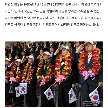
화령장 전투는 1950년 7월 16일부터 21일까지 경북 상주시 화령장 지역에서
국군 17연대가 북한군 15사단을 격멸하여 낙동강 방어선 구축을 할 수 있는
시간을 마련해 준 중요한 전투이다. 당시 전쟁의 판도를 바꾸어 놓은 역사적인
전투로 상곡리 전투와 동관리 전투를 묶어서 화령장 전투로 명명하고 있다.