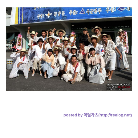
posted by 악랄가츠(
http://realog.net
)