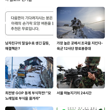
체계화된 신병양성의 핵심부대로서 전국에서 가장 큰 교육
기관이다. 연간 12만 여명의 군인을 배출하고 투철한 국가
관, 안보관, 군인정신을 배양하고 있다. "한시도 방심하지
마라!" 교육훈련 또한 전군에서 가장 우수한 교관, 조교들
을 차출하여 훈련병들이 안전하고 효과적..
남자친구의 말실수로 생긴 갈등,
가장 높은 곳에서 조국을 지킨다-
해결책은?
육군 12사단 향로봉중대
최전방 GOP 동계 부식작전! "모
서울 하늘지기의 24시간
노레일로 부식을 옮겨라"