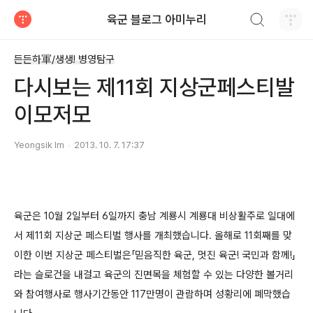
검색하기
육군 블로그 아미누리
티스토리
든든하軍/생생! 병영탐구
다시보는 제11회 지상군페스티발
이모저모
Yeongsik Im
2013. 10. 7. 17:37
육군은 10월 2일부터 6일까지 충남 계룡시 계룡대 비상활주로 일대에
서 제11회 지상군 페스티벌 행사를 개최했습니다.
올해로 11회째를 맞
이한 이번 지상군 페스티벌은「믿음직한 육군, 멋진 육군! 국민과 함께!」
라는 슬로건을 내걸고 육군의 진면목을 체험할 수 있는 다양한 볼거리
와 참여행사로 행사기간동안 117만명이 관람하며 성황리에 폐막했습