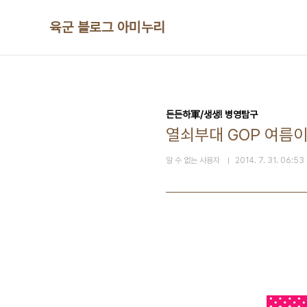
본문 바로가기
육군 블로그 아미누리
든든하軍/생생! 병영탐구
열쇠부대 GOP 여름이
알 수 없는 사용자
2014. 7. 31. 06:53