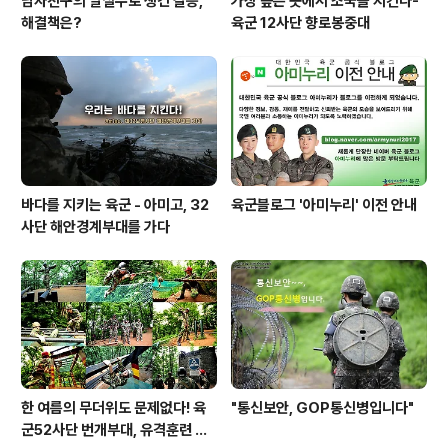
남자친구의 말실수로 생긴 갈등,
가장 높은 곳에서 조국을 지킨다-
해결책은?
육군 12사단 향로봉중대
바다를 지키는 육군 - 아미고, 32
육군블로그 '아미누리' 이전 안내
사단 해안경계부대를 가다
한 여름의 무더위도 문제없다! 육
"통신보안, GOP통신병입니다"
군52사단 번개부대, 유격훈련 현