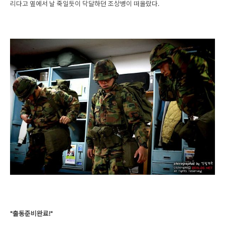
리다고 옆에서 날 죽일듯이 닥달하던 조상병이 떠올랐다.
"출동준비완료!"