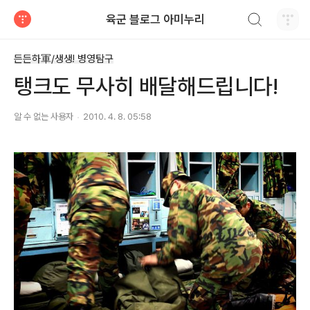
검색하기
육군 블로그 아미누리
티스토리
든든하軍/생생! 병영탐구
탱크도 무사히 배달해드립니다!
알 수 없는 사용자
2010. 4. 8. 05:58