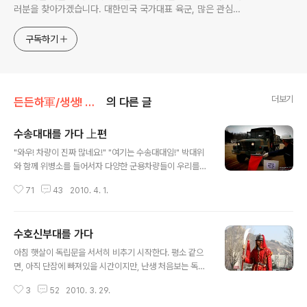
러분을 찾아가겠습니다. 대한민국 국가대표 육군, 많은 관심과
사랑 부탁드려요~~ ^^
구독하기
더보기
든든하軍/생생! 병영탐구
의 다른 글
수송대대를 가다 上편
글 내용
"와우! 차량이 진짜 많네요!" "여기는 수송대대임!" 박대위
와 함께 위병소를 들어서자 다양한 군용차량들이 우리를
반겨주었다. 오늘 우리가 방문한 부대는 수도권의 수송을
71
43
2010. 4. 1.
책임지는 제600수송대대이다. 평시에는 총 000대의 차
량이 가용되고 있으며 주로 병력, 물자수송, 정비의 임무를
수행하고 있다. 전시가 되면 총 000대로 증편 가용되며 동
수호신부대를 가다
시에 병력 0000명, 화물 0000톤 궤도장비 00대, 유류 0
글 내용
00000갤론을 수송할 수 있다. 입대전, 누구보다도 운전병
아침 햇살이 독립문을 서서히 비추기 시작한다. 평소 같으
을 하고 싶었던 나로서는 무척 흥미로운 부대였다. 물론, 일
면, 아직 단잠에 빠져있을 시간이지만, 난생 처음보는 독립
반 부대에서도 군용차량을 운용하고 있으나 수가 많지 않
문이 마냥 신기하여 출근하는 사람들의 시선도 아량곳하지
았다. 큰 훈련이 있을 때는 어김없이 수송대대에서 차량을
3
52
2010. 3. 29.
않고 연신 카메라셔터를 누르고 있었다. "찰칵! 찰칵!" 얼마
지원해주곤 하였다. "누가보면 수능 준비하는 줄 알겠네!"