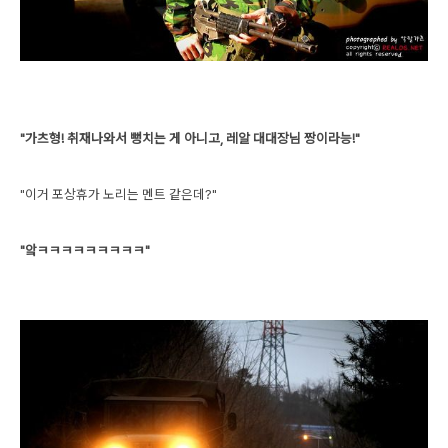
"가츠형! 취재나와서 뻥치는 게 아니고, 레알 대대장님 짱이라능!"
"이거 포상휴가 노리는 멘트 같은데?"
"앜ㅋㅋㅋㅋㅋㅋㅋㅋㅋ"