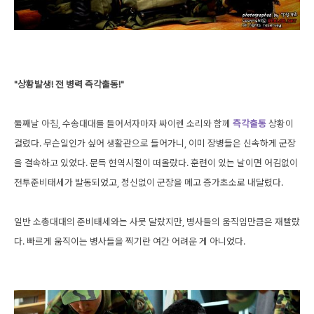
"상황발생! 전 병력 즉각출동!"
둘째날 아침, 수송대대를 들어서자마자 싸이렌 소리와 함께
즉각출동
상황이
걸렸다. 무슨일인가 싶어 생활관으로 들어가니, 이미 장병들은 신속하게 군장
을 결속하고 있었다. 문득 현역시절이 떠올랐다. 훈련이 있는 날이면 어김없이
전투준비태세가 발동되었고, 정신없이 군장을 메고 증가초소로 내달렸다.
일반 소총대대의 준비태세와는 사뭇 달랐지만, 병사들의 움직임만큼은 재빨랐
다. 빠르게 움직이는 병사들을 찍기란 여간 어려운 게 아니었다.