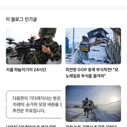
나 찍었을까? 멀리서 김교수의 차량이 위풍당당하게 등장
통합막사로 들어가..
하였다. 곧 이어, 지하철역에서 박대위가 부랴부랴 뛰어왔
다. 취재를 위해 다시 뭉친 삼총사, 오늘의 목적지는 바로
수도 서울을 지켜주는 수호신 부대이다. 나는 강원도 깊은
이 블로그 인기글
산 속에서 근무하였기에, 평소 민간인을 볼 기회가 전무하
였는데, 이들은 하루 수만 명의 인파가 지나가는 도심 한 가
운데서 묵묵히 자신의 임무를 수행하고 있다. "박대위님!
여기 분위기가 심상치 않아요!" "원래 수호신부대가 좀 빡
세요!" "앜ㅋㅋㅋㅋㅋㅋㅋ" ..
서울 하늘지기의 24시간
최전방 GOP 동계 부식작전! "모
노레일로 부식을 옮겨라"