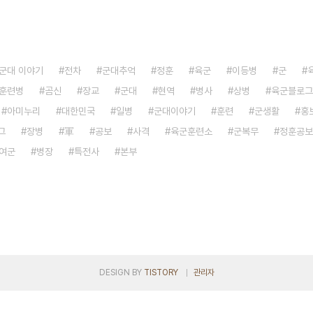
군대 이야기
전차
군대추억
정훈
육군
이등병
군
훈련병
곰신
장교
군대
현역
병사
상병
육군블로그
아미누리
대한민국
일병
군대이야기
훈련
군생활
홍
그
장병
軍
공보
사격
육군훈련소
군복무
정훈공보
여군
병장
특전사
본부
DESIGN BY
TISTORY
관리자