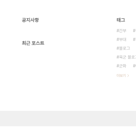
공지사항
태그
간부
부대
최근 포스트
블로그
육군 블로
군화
더보기