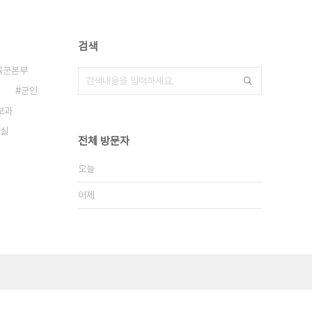
검색
육군본부
군인
보과
실
전체 방문자
오늘
어제