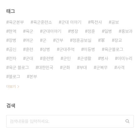
태그
육군본부
육군훈련소
군대 이야기
특전사
공보
현역
육군
군대이야기
병장
정훈
일병
홍보과
장병
여군
군
간부
정훈공보실
軍
장교
곰신
훈련
상병
군대추억
이등병
육군블로그
전차
군대
훈련병
군인
군생활
병사
아미누리
육군 블로그
대한민국
군화
부대
군복무
사격
블로그
본부
더보기
검색