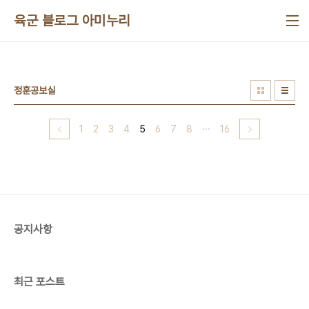
본문 바로가기
육군 블로그 아미누리
정훈공보실
1
2
3
4
5
6
7
8
···
16
공지사항
최근 포스트