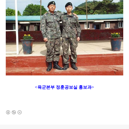
<육군본부 정훈공보실 홍보과>
(새창열림)
로그 정보