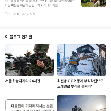
메마른 땅을 적시는 군(軍)비 우리가 흘리는 땀이 농민들의
타는 마음을 해갈하는 단비가 되어 내리기를..
1
0
2017. 6. 9.
이 블로그 인기글
서울 하늘지기의 24시간
최전방 GOP 동계 부식작전! "모
노레일로 부식을 옮겨라"