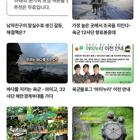
남자친구의 말실수로 생긴 갈등,
가장 높은 곳에서 조국을 지킨다-
해결책은?
육군 12사단 향로봉중대
바다를 지키는 육군 - 아미고, 32
육군블로그 '아미누리' 이전 안내
사단 해안경계부대를 가다