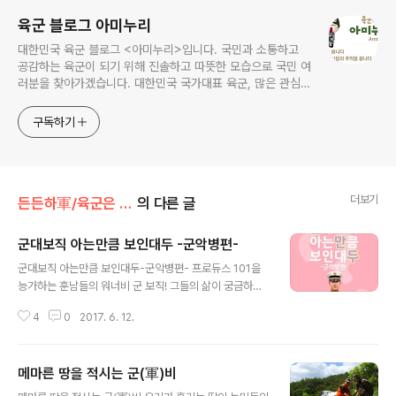
육군 블로그 아미누리
대한민국 육군 블로그 <아미누리>입니다. 국민과 소통하고
공감하는 육군이 되기 위해 진솔하고 따뜻한 모습으로 국민 여
러분을 찾아가겠습니다. 대한민국 국가대표 육군, 많은 관심과
사랑 부탁드려요~~ ^^
구독하기
더보기
든든하軍/육군은 지금
의 다른 글
군대보직 아는만큼 보인대두 -군악병편-
글 내용
군대보직 아는만큼 보인대두-군악병편- 프로듀스 101을
능가하는 훈남들의 워너비 군 보직! 그들의 삶이 궁금하다
면...?
4
0
2017. 6. 12.
메마른 땅을 적시는 군(軍)비
글 내용