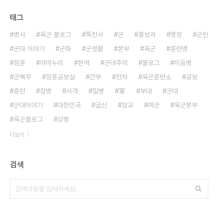
태그
병사
육군 블로그
특전사
군
홍보과
병장
군인
군대 이야기
군화
군생활
본부
육군
훈련병
정훈
아미누리
현역
군대추억
블로그
이등병
군복무
정훈공보실
간부
전차
육군훈련소
공보
훈련
장병
사격
일병
軍
부대
군대
군대이야기
대한민국
곰신
장교
여군
육군본부
육군블로그
상병
더보기
검색