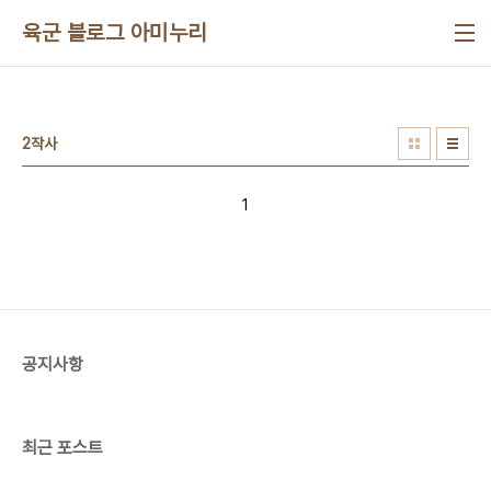
본문 바로가기
육군 블로그 아미누리
2작사
1
공지사항
최근 포스트