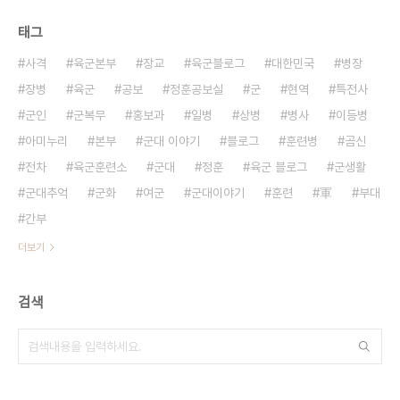
태그
사격
육군본부
장교
육군블로그
대한민국
병장
장병
육군
공보
정훈공보실
군
현역
특전사
군인
군복무
홍보과
일병
상병
병사
이등병
아미누리
본부
군대 이야기
블로그
훈련병
곰신
전차
육군훈련소
군대
정훈
육군 블로그
군생활
군대추억
군화
여군
군대이야기
훈련
軍
부대
간부
더보기
검색