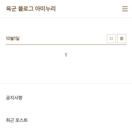
본문 바로가기
육군 블로그 아미누리
10월1일
1
공지사항
최근 포스트