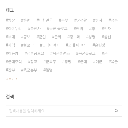
태그
병장
훈련
대한민국
본부
군생활
병사
정훈
아미누리
특전사
육군 블로그
현역
軍
전차
부대
공보
군인
군화
홍보과
상병
곰신
사격
블로그
군대이야기
군대 이야기
훈련병
이등병
정훈공보실
육군훈련소
육군블로그
군
군대추억
장교
군복무
장병
군대
여군
육군
간부
육군본부
일병
더보기
검색