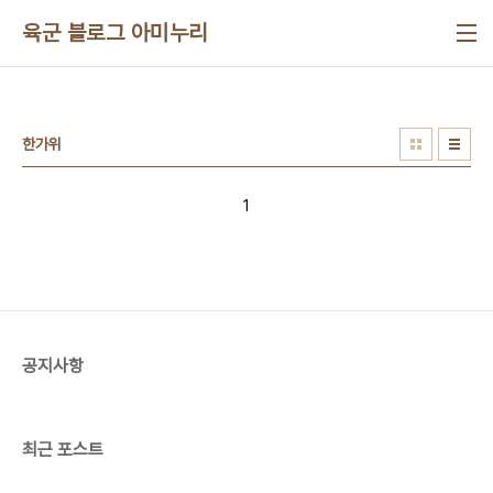
본문 바로가기
육군 블로그 아미누리
한가위
1
공지사항
최근 포스트