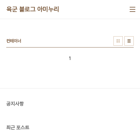
본문 바로가기
육군 블로그 아미누리
컨테이너
1
공지사항
최근 포스트