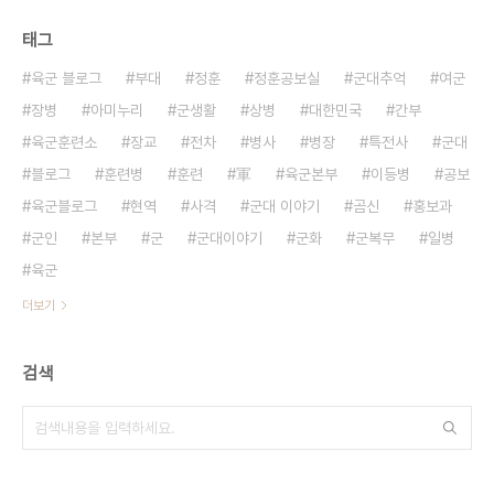
태그
육군 블로그
부대
정훈
정훈공보실
군대추억
여군
장병
아미누리
군생활
상병
대한민국
간부
육군훈련소
장교
전차
병사
병장
특전사
군대
블로그
훈련병
훈련
軍
육군본부
이등병
공보
육군블로그
현역
사격
군대 이야기
곰신
홍보과
군인
본부
군
군대이야기
군화
군복무
일병
육군
더보기
검색