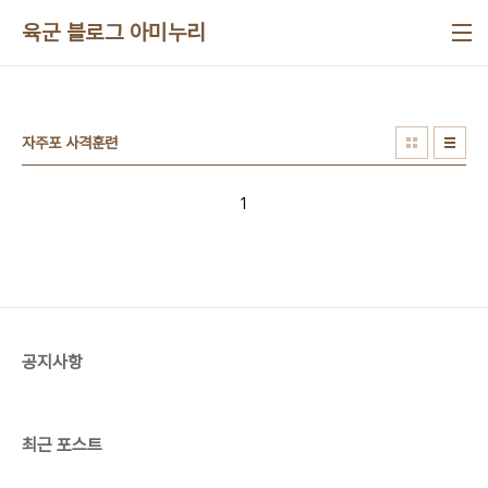
본문 바로가기
육군 블로그 아미누리
자주포 사격훈련
1
공지사항
최근 포스트