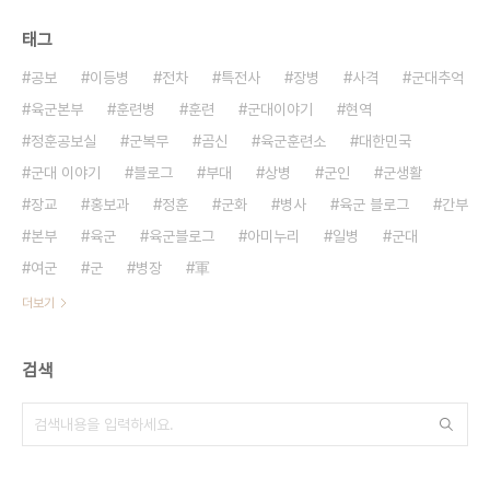
태그
공보
이등병
전차
특전사
장병
사격
군대추억
육군본부
훈련병
훈련
군대이야기
현역
정훈공보실
군복무
곰신
육군훈련소
대한민국
군대 이야기
블로그
부대
상병
군인
군생활
장교
홍보과
정훈
군화
병사
육군 블로그
간부
본부
육군
육군블로그
아미누리
일병
군대
여군
군
병장
軍
더보기
검색