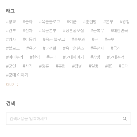
태그
장교
군화
육군블로그
여군
훈련병
본부
병장
간부
전차
육군본부
정훈공보실
군복무
대한민국
병사
이등병
육군 블로그
홍보과
군
공보
블로그
육군
군생활
육군훈련소
특전사
곰신
아미누리
현역
부대
군대이야기
상병
군대추억
군인
사격
정훈
훈련
장병
일병
軍
군대
군대 이야기
더보기
검색