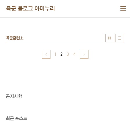
본문 바로가기
육군 블로그 아미누리
육군훈련소
1
2
3
4
공지사항
최근 포스트