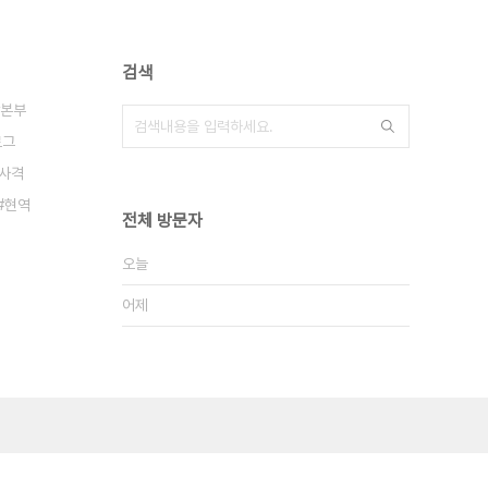
검색
본부
로그
사격
현역
전체 방문자
오늘
어제