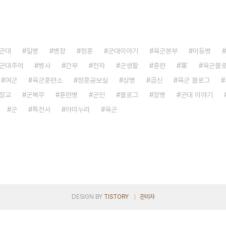
군대
일병
병장
정훈
군대이야기
육군본부
이등병
군대추억
병사
간부
전차
군생활
훈련
軍
육군블
여군
육군훈련소
정훈공보실
상병
곰신
육군 블로그
장교
군복무
훈련병
군인
블로그
장병
군대 이야기
군
특전사
아미누리
육군
DESIGN BY
TISTORY
관리자