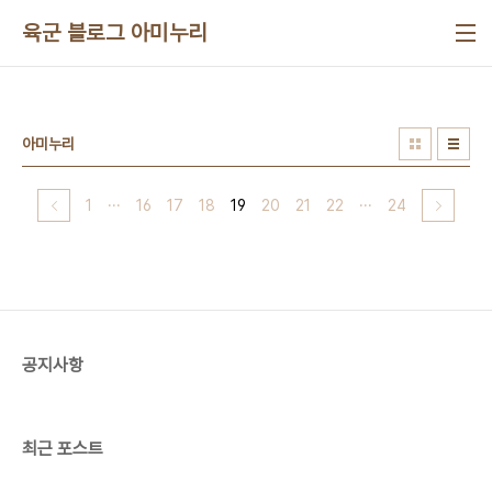
본문 바로가기
육군 블로그 아미누리
아미누리
1
···
16
17
18
19
20
21
22
···
24
공지사항
최근 포스트