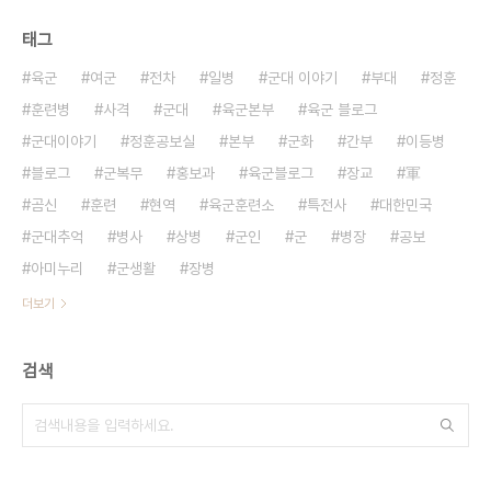
태그
육군
여군
전차
일병
군대 이야기
부대
정훈
훈련병
사격
군대
육군본부
육군 블로그
군대이야기
정훈공보실
본부
군화
간부
이등병
블로그
군복무
홍보과
육군블로그
장교
軍
곰신
훈련
현역
육군훈련소
특전사
대한민국
군대추억
병사
상병
군인
군
병장
공보
아미누리
군생활
장병
더보기
검색