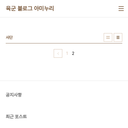
본문 바로가기
육군 블로그 아미누리
사단
1
2
공지사항
최근 포스트