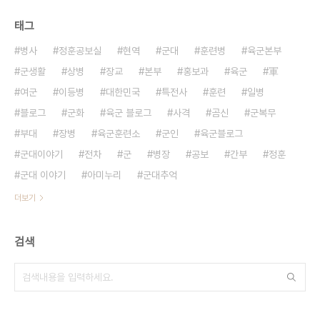
태그
병사
정훈공보실
현역
군대
훈련병
육군본부
군생활
상병
장교
본부
홍보과
육군
軍
여군
이등병
대한민국
특전사
훈련
일병
블로그
군화
육군 블로그
사격
곰신
군복무
부대
장병
육군훈련소
군인
육군블로그
군대이야기
전차
군
병장
공보
간부
정훈
군대 이야기
아미누리
군대추억
더보기
검색