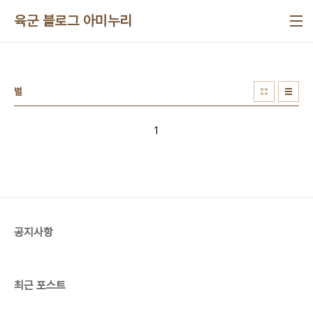
본문 바로가기
육군 블로그 아미누리
별
1
공지사항
최근 포스트