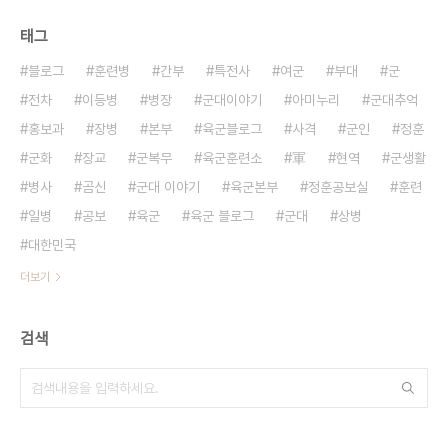
태그
블로그
훈련병
간부
특전사
여군
부대
군
전차
이등병
병장
군대이야기
아미누리
군대추억
홍보과
장병
본부
육군블로그
사격
군인
정훈
군화
장교
군복무
육군훈련소
軍
현역
군생활
병사
곰신
군대 이야기
육군본부
정훈공보실
훈련
일병
공보
육군
육군 블로그
군대
상병
대한민국
더보기
검색