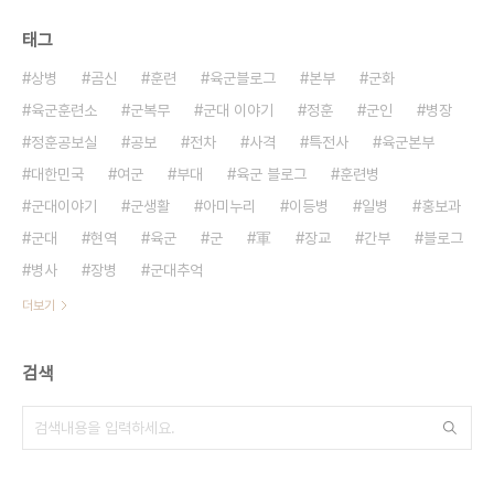
태그
상병
곰신
훈련
육군블로그
본부
군화
육군훈련소
군복무
군대 이야기
정훈
군인
병장
정훈공보실
공보
전차
사격
특전사
육군본부
대한민국
여군
부대
육군 블로그
훈련병
군대이야기
군생활
아미누리
이등병
일병
홍보과
군대
현역
육군
군
軍
장교
간부
블로그
병사
장병
군대추억
더보기
검색