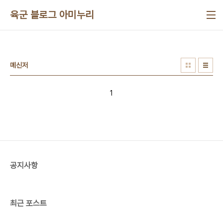
본문 바로가기
육군 블로그 아미누리
메신저
1
공지사항
최근 포스트