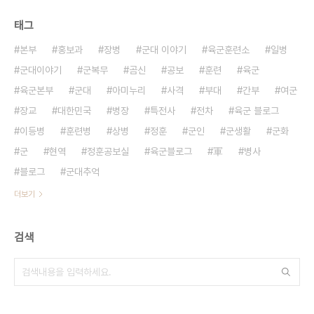
태그
본부
홍보과
장병
군대 이야기
육군훈련소
일병
군대이야기
군복무
곰신
공보
훈련
육군
육군본부
군대
아미누리
사격
부대
간부
여군
장교
대한민국
병장
특전사
전차
육군 블로그
이등병
훈련병
상병
정훈
군인
군생활
군화
군
현역
정훈공보실
육군블로그
軍
병사
블로그
군대추억
더보기
검색