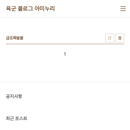
본문 바로가기
육군 블로그 아미누리
급조폭발물
1
공지사항
최근 포스트