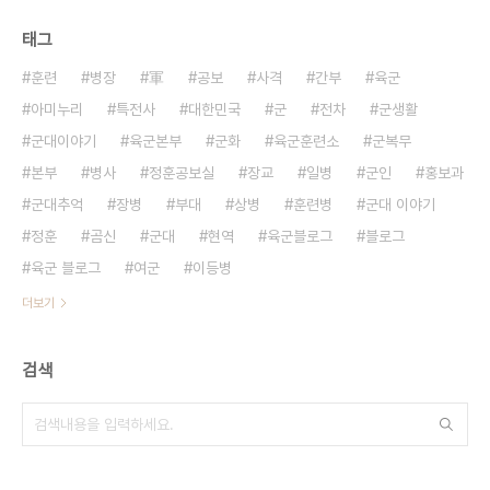
태그
훈련
병장
軍
공보
사격
간부
육군
아미누리
특전사
대한민국
군
전차
군생활
군대이야기
육군본부
군화
육군훈련소
군복무
본부
병사
정훈공보실
장교
일병
군인
홍보과
군대추억
장병
부대
상병
훈련병
군대 이야기
정훈
곰신
군대
현역
육군블로그
블로그
육군 블로그
여군
이등병
더보기
검색