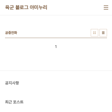
본문 바로가기
육군 블로그 아미누리
공중전화
1
공지사항
최근 포스트