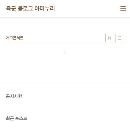
본문 바로가기
육군 블로그 아미누리
개그콘서트
1
공지사항
최근 포스트