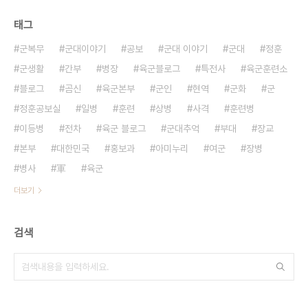
태그
군복무
군대이야기
공보
군대 이야기
군대
정훈
군생활
간부
병장
육군블로그
특전사
육군훈련소
블로그
곰신
육군본부
군인
현역
군화
군
정훈공보실
일병
훈련
상병
사격
훈련병
이등병
전차
육군 블로그
군대추억
부대
장교
본부
대한민국
홍보과
아미누리
여군
장병
병사
軍
육군
더보기
검색