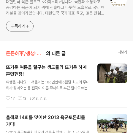
대한민국 육군 블로그 <아미누리>입니다. 국민과 소통하고
공감하는 육군이 되기 위해 진솔하고 따뜻한 모습으로 국민 여
러분을 찾아가겠습니다. 대한민국 국가대표 육군, 많은 관심과
사랑 부탁드려요~~ ^^
구독하기
더보기
든든하軍/생생! 병영탐구
의 다른 글
뜨거운 여름을 달구는 생도들의 뜨거운 하계
훈련현장!
글 내용
여행을 떠나요~~서울에는 106년만에 6월달 최고의 무더
위가 찾아오는 등 전국이 이른 무더위로 후끈 달아오르는
초여름입니다.이러한 여름 많은 젊은이들이 무더위를 피해
17
13
2013. 7. 3.
산과 바다로 피서를 떠날 때, 미래의 예비장교들인 생도들
은 하계군사훈련간 실전과 같은 강도 높은 훈련으로 한 여
름을 더욱 뜨겁게 달구었습니다. 지금부터 육군 3사관학교
올해로 14회를 맞이한 2013 육군토론회를
에서 실시되고 있는 하계군사훈련중 일부를 소개해 드립니
다. 이른 새벽을 깨우는 생도들의 힘찬 발걸음!! 훈련복귀
가다!
글 내용
행군을 마치고 돌아오고 있는 모습! 수고했다! 행군복귀중
"2013 육군토론회에 오신 것을 환영합니다!" 지난 5일 육