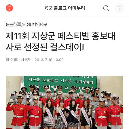
검색하기
육군 블로그 아미누리
티스토리
든든하軍/생생! 병영탐구
제11회 지상군 페스티벌 홍보대
사로 선정된 걸스데이!
알 수 없는 사용자
2013. 7. 18. 10:00