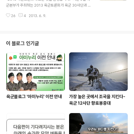
인 생도들을 맞이하는 생도대장의 모습 밤새 비가오는 궂
군본부가 주최하는 2013 육군토론회가 육군 30사단과 국
은날씨와 졸음을 물리치고 무사히 복귀하는 생도들을 뜨겁
방부 육군회관에서 개최되었다. 올해로 14회를 맞이한 육
에 안아주고 있습니다! 힘든 행군을 마치고 보람찬 구호를
26
4
2013. 6. 9.
군토론회는 매년 급변하는 한반도 안보상황 속에서 육군의
외치는 생도들! 생도다운 생도! 장교다운 장교!..
역할 정립과 장병들의 군 복무가치 제고 의견을 수렴하기
위해 마련되었다. 오전 행사는 육군 30사단에서 장비물자
견학 및 전투장비 탑승체험이 진행되었다. 참고로 이번 육
군토론회는 각계각층의 오피니언 리더와 16개국에서 모국
이 블로그 인기글
을 찾은 재외동포 대학생, 군사 마니아, 육군 명예 기자단,
육군 서포터즈 등이 참석하여 자리를 빛내 주었다. 육군 3
0사단을 찾은 참석자들을 직접 맞이한 김병주 사단장은 연
일 계속되는 북한의 강도 높은 군사 위협 속에서 철저한 안
보 의식을 갖춰 효과적으로 대응..
육군블로그 '아미누리' 이전 안내
가장 높은 곳에서 조국을 지킨다-
육군 12사단 향로봉중대