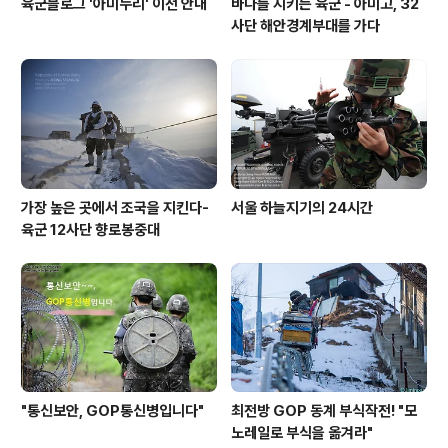
육군블로그 '아미누리' 이전 안내
바다를 지키는 육군 - 아미고, 32
사단 해안경계부대를 가다
가장 높은 곳에서 조국을 지킨다-
서울 하늘지기의 24시간
육군 12사단 향로봉중대
"통신보안, GOP통신병입니다"
최전방 GOP 동계 부식작전! "모
노레일로 부식을 옮겨라"