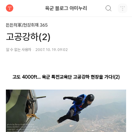
검색하기
육군 블로그 아미누리
티스토리
든든하軍/현장취재 365
고공강하(2)
알 수 없는 사용자
2007. 10. 19. 09:02
고도 4000ft... 육군 특전교육단 고공강하 현장을 가다!(2)