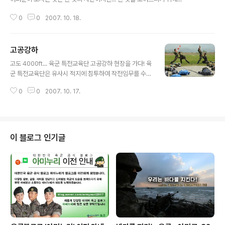
0
0
2007. 10. 18.
고공강하
글 내용
고도 4000ft... 육군 특전교육단 고공강하 현장을 가다! 육
군 특전교육단은 유사시 적지에 침투하여 작전임무를 수행
할 수 있는 요원을 양성 및 배출하는 부대이며, 적지에서 특
0
0
2007. 10. 17.
전요원의 작전을 보장하기 위해 무기체계를 포함한 특수장
비와 교리를 발전시키는 그야말로 적지종심작전을 위한 훈
련과 전투발전을 위한 부대다. 이러한 특전교육단의 고공
강하(High Altitude Low Opening jump) 기본교육 현
장을 찾았다. 서울근교, 한 고수부지에 도착하자 교육생들
이 블로그 인기글
이 헬기가 오기를 기다리며 마지막 지상교육을 받고 있었
다. 수십 번의 밀리터리 전술강하(Military Parashute J
ump)를 마친 교육생들이지만 고도 4000ft(약 1.2km)에
서 실시되는 고공 강하였기 때문에 긴장된 얼굴로 진지하
게 ..