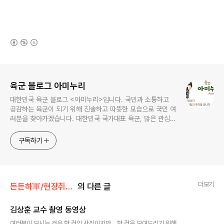
(새창열림)
로그 정보
육군 블로그 아미누리
대한민국 육군 블로그 <아미누리>입니다. 국민과 소통하고
공감하는 육군이 되기 위해 진솔하고 따뜻한 모습으로 국민 여
러분을 찾아가겠습니다. 대한민국 국가대표 육군, 많은 관심과
사랑 부탁드려요~~ ^^
구독하기
더보기
든든하軍/현장취재 365
의 다른 글
김상훈 교수 촬영 동영상
글 내용
여러분이 보시는 것은 한 컷의 사진이지만... 한 컷을 보여드리기 위해...