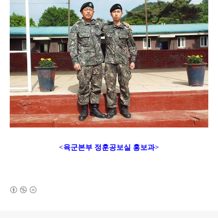
<육군본부 정훈공보실 홍보과>
(새창열림)
로그 정보