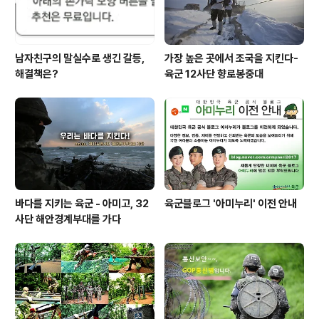
남자친구의 말실수로 생긴 갈등,
가장 높은 곳에서 조국을 지킨다-
해결책은?
육군 12사단 향로봉중대
바다를 지키는 육군 - 아미고, 32
육군블로그 '아미누리' 이전 안내
사단 해안경계부대를 가다