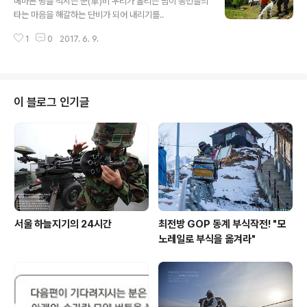
메마른 땅을 적시는 군(軍)비 우리가 흘리는 땀이 농민들의
타는 마음을 해갈하는 단비가 되어 내리기를..
1
0
2017. 6. 9.
이 블로그 인기글
서울 하늘지기의 24시간
최전방 GOP 동계 부식작전! "모
노레일로 부식을 옮겨라"