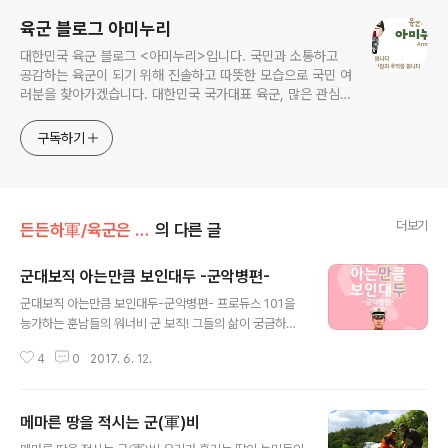
육군 블로그 아미누리
대한민국 육군 블로그 <아미누리>입니다. 국민과 소통하고
공감하는 육군이 되기 위해 진솔하고 따뜻한 모습으로 국민 여
러분을 찾아가겠습니다. 대한민국 국가대표 육군, 많은 관심과
사랑 부탁드려요~~ ^^
구독하기
더보기
든든하軍/육군은 지금
의 다른 글
군대보직 아는만큼 보인대두 -군악병편-
글 내용
군대보직 아는만큼 보인대두-군악병편- 프로듀스 101을
능가하는 훈남들의 워너비 군 보직! 그들의 삶이 궁금하다
면...?
4
0
2017. 6. 12.
메마른 땅을 적시는 군(軍)비
글 내용