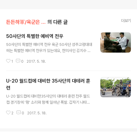
더보기
든든하軍/육군은 지금
의 다른 글
50사단의 특별한 예비역 전우
글 내용
50사단의 특별한 예비역 전우 육군 50사단 성주고령대대
에는 특별한 예비역 전우가 있는데요, 한의사인 김지수 씨
(63)와 중식당을 운영하는 강철주 씨(57)입니다. 3살 때
1
0
2017. 5. 18.
겪은 소아마비로 현역복무를 하지 못한 김씨와, 화교 출신
으로 입대할 수 없었던 강씨. 두 사람은 전투복을 볼 때마다
군 복무를 하지 못한 아쉬움을 느꼈는데요. 고민 끝에 직접
U-20 월드컵에 대비한 35사단의 대테러 훈
군에 문을 두드려 의료 봉사와 자장면 기부로 부대와 인연
을 맺어 왔습니다. 이에 부대는 지난 4월 말, '일일 복무체
련
글 내용
험'과 '명예 전역식' 행사를 통해 감사를 전했습니다. 군 복
U-20 월드컵에 대비한35사단의 대테러 훈련 전주 월드
무의 가치를 소중히 여기고 봉사활동으로 복무하신 두 분!
컵 경기장에 '펑' 소리와 함께 일어난 폭발. 갑자기 나타난
이제 예비역 전우로 더 좋은 인연 맺어가시길 바랄게요..^^
테러범들은 폭탄 테러와 화학 테러를 일으키고 놀란 시민
2
0
2017. 5. 18.
들까지 억류하는 위급한 상황. 깜짝 놀라셨죠? 실제 상황은
아닙니다. 20일부터 열리는 'U-20 월드컵'에 대비한 35
사단의 대테러 훈련인데요. 경찰 등 유관기관과 함께 테러
범을 진압하고 테러로 입은 피해를 복구하는 훈련을 성공