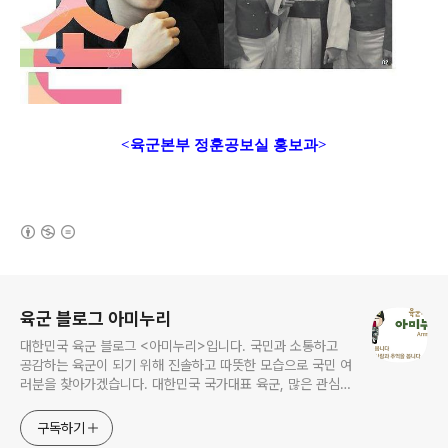
<육군본부 정훈공보실 홍보과>
(새창열림)
로그 정보
육군 블로그 아미누리
대한민국 육군 블로그 <아미누리>입니다. 국민과 소통하고
공감하는 육군이 되기 위해 진솔하고 따뜻한 모습으로 국민 여
러분을 찾아가겠습니다. 대한민국 국가대표 육군, 많은 관심과
사랑 부탁드려요~~ ^^
구독하기