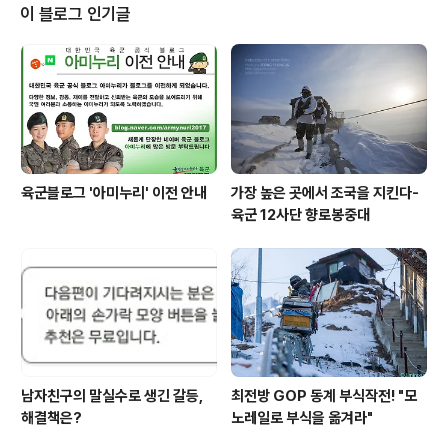
적으로 진행했습니다.전 세계인의 축제 'U-20 월드컵'을
이 블로그 인기글
국민 모두가 안심하고 즐길 수 있도록, 육군은 철저히 대비
하겠습니다!
육군블로그 '아미누리' 이전 안내
가장 높은 곳에서 조국을 지킨다-
육군 12사단 향로봉중대
남자친구의 말실수로 생긴 갈등,
최전방 GOP 동계 부식작전! "모
해결책은?
노레일로 부식을 옮겨라"