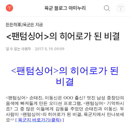
검색하기
육군 블로그 아미누리
티스토리
든든하軍/육군은 지금
<팬텀싱어>의 히어로가 된 비결
알 수 없는 사용자
2017. 5. 19. 09:09
<팬텀싱어>의 히어로가 된
비결
<팬텀싱어> 손태진, 이동신은 OOO 출신? 멋진 남성 중창단의
음색에 빠져들게 만든 오디션 프로그램, <팬텀싱어> 기억하시
죠? 그 중 많은 이들에게 감동을 주었던 손태진과 이동신. 두
사람이 <팬텀싱어>의 히어로가 된 비결, 육군지에서 만나보세
요^^
[
육군지 바로가기(클릭)
]