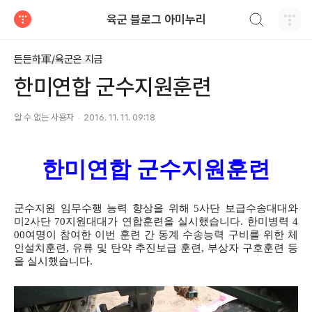
검색하기
육군 블로그 아미누리
티스토리
든든하軍/육군은 지금
한미연합 군수지원훈련
알 수 없는 사용자
2016. 11. 11. 09:18
한미연합 군수지원훈련
군수지원 임무수행 능력 향상을 위해 5사단 보급수송대대와
미2사단 70지원대대가 연합훈련을 실시했습니다. 한미병력 4
00여명이 참여한 이번 훈련 간 동계 수송능력 구비를 위한 체
인설치훈련, 유류 및 탄약 추진보급 훈련, 부상자 구호훈련 등
을 실시했습니다.