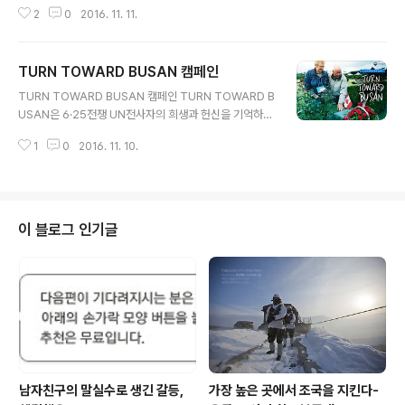
나실텐데요, 이에 11사단 장병들이 홍천 로타리클럽을 도
2
0
2016. 11. 11.
와 담근 김장김치를 나누어 드렸습니다. 맛은 보장할 수 없
지만 ^^;; 어르신들 용사님들, 장병들 성의를 봐서라도 맛있
게 드시고, 건강하셔야 합니다!
TURN TOWARD BUSAN 캠페인
글 내용
TURN TOWARD BUSAN 캠페인 TURN TOWARD B
USAN은 6·25전쟁 UN전사자의 희생과 헌신을 기억하기
위해 세계 유일의 UN묘지가 있는 부산을 향해 (내일) 11월
1
0
2016. 11. 10.
11일 11시(한국시간) 1분간 추모의 묵념을 하는 행사입니
다. 전세계가 참여하는 '턴 투워드 부산' 육군도 함께 하겠
습니다.참여하기▶http://www.turntowardbusan.co
m/kr/
이 블로그 인기글
남자친구의 말실수로 생긴 갈등,
가장 높은 곳에서 조국을 지킨다-