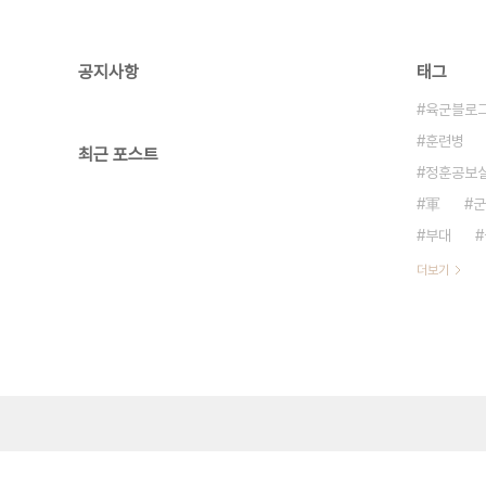
공지사항
태그
육군블로
훈련병
최근 포스트
정훈공보
軍
군
부대
더보기