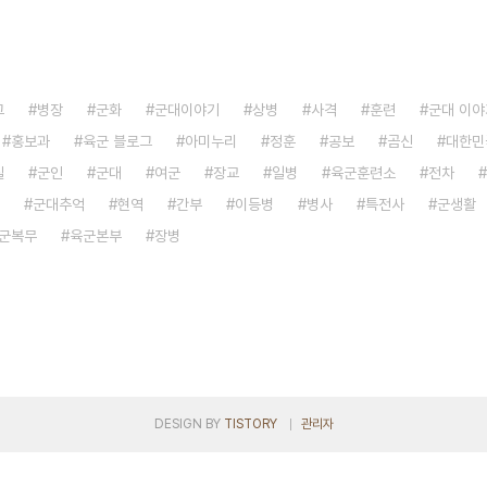
그
병장
군화
군대이야기
상병
사격
훈련
군대 이야
홍보과
육군 블로그
아미누리
정훈
공보
곰신
대한민
실
군인
군대
여군
장교
일병
육군훈련소
전차
군대추억
현역
간부
이등병
병사
특전사
군생활
군복무
육군본부
장병
DESIGN BY
TISTORY
관리자