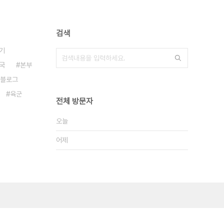
검색
기
국
본부
블로그
육군
전체 방문자
오늘
어제