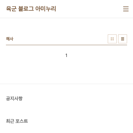
본문 바로가기
육군 블로그 아미누리
해사
1
공지사항
최근 포스트