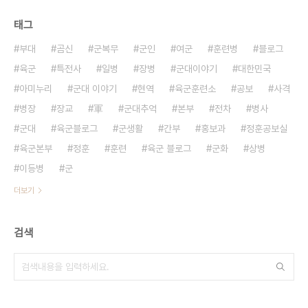
태그
부대
곰신
군복무
군인
여군
훈련병
블로그
육군
특전사
일병
장병
군대이야기
대한민국
아미누리
군대 이야기
현역
육군훈련소
공보
사격
병장
장교
軍
군대추억
본부
전차
병사
군대
육군블로그
군생활
간부
홍보과
정훈공보실
육군본부
정훈
훈련
육군 블로그
군화
상병
이등병
군
더보기
검색