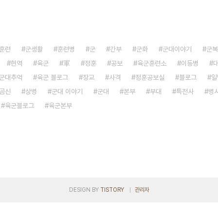
훈련
군생활
훈련병
군
간부
군화
군대이야기
군복
현역
육군
軍
정훈
공보
육군훈련소
이등병
군대추억
육군 블로그
장교
사격
정훈공보실
블로그
일
곰신
상병
군대 이야기
군대
본부
부대
특전사
병
육군블로그
육군본부
DESIGN BY
TISTORY
관리자