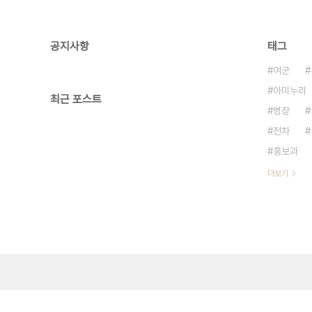
공지사항
태그
여군
아미누리
최근 포스트
병장
전차
홍보과
더보기