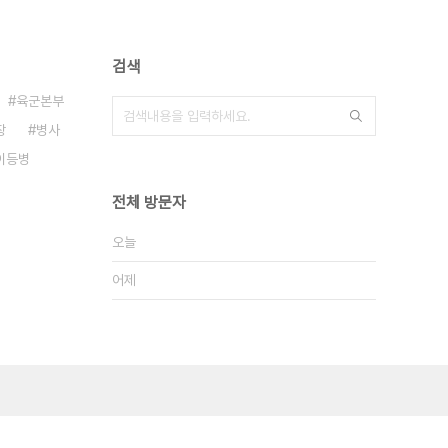
검색
육군본부
장
병사
이등병
전체 방문자
오늘
어제