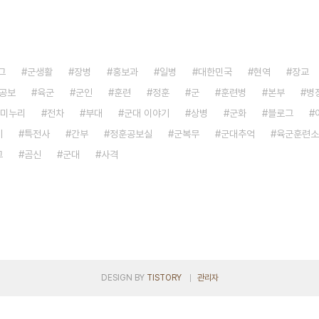
그
군생활
장병
홍보과
일병
대한민국
현역
장교
공보
육군
군인
훈련
정훈
군
훈련병
본부
병
미누리
전차
부대
군대 이야기
상병
군화
블로그
기
특전사
간부
정훈공보실
군복무
군대추억
육군훈련소
그
곰신
군대
사격
DESIGN BY
TISTORY
관리자