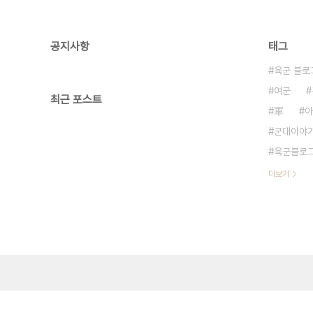
공지사항
태그
육군 블로
여군
최근 포스트
軍
아
군대이야
육군블로
더보기