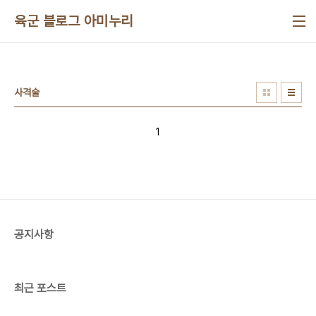
본문 바로가기
육군 블로그 아미누리
사격술
1
공지사항
최근 포스트