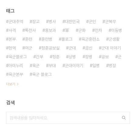
태그
군대추억
장교
병사
대한민국
군인
군복무
사격
특전사
홍보과
軍
군화
전차
이등병
본부
훈련
훈련병
블로그
육군훈련소
군생활
현역
여군
정훈공보실
군대
곰신
군대 이야기
육군블로그
간부
정훈
상병
장병
공보
군
아미누리
육군
부대
군대이야기
일병
병장
육군본부
육군 블로그
더보기
검색