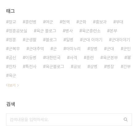
태그
장교
훈련병
여군
현역
군화
홍보과
부대
정훈공보실
육군 블로그
병사
육군훈련소
본부
정훈
군생활
블로그
일병
군대 이야기
군대이야기
군복무
군대추억
군
아미누리
장병
군대
군인
곰신
이등병
대한민국
사격
훈련
육군본부
軍
전차
특전사
육군블로그
공보
상병
병장
간부
육군
더보기
검색