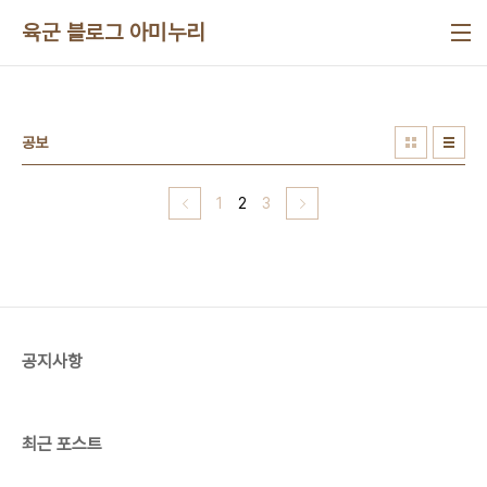
본문 바로가기
육군 블로그 아미누리
공보
1
2
3
공지사항
최근 포스트