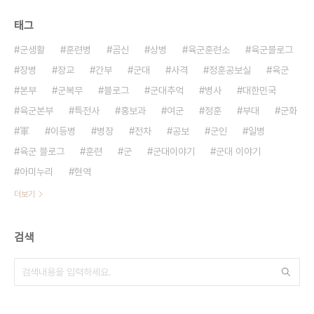
태그
군생활
훈련병
곰신
상병
육군훈련소
육군블로그
장병
장교
간부
군대
사격
정훈공보실
육군
본부
군복무
블로그
군대추억
병사
대한민국
육군본부
특전사
홍보과
여군
정훈
부대
군화
軍
이등병
병장
전차
공보
군인
일병
육군 블로그
훈련
군
군대이야기
군대 이야기
아미누리
현역
더보기
검색