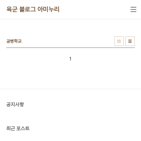
본문 바로가기
육군 블로그 아미누리
공병학교
1
공지사항
최근 포스트