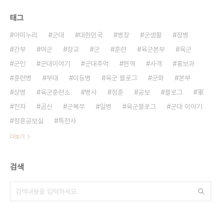
태그
아미누리
군대
대한민국
병장
군생활
장병
간부
여군
장교
군
훈련
육군본부
육군
군인
군대이야기
군대추억
현역
사격
홍보과
훈련병
부대
이등병
육군 블로그
군화
본부
상병
육군훈련소
병사
정훈
공보
블로그
軍
전차
곰신
군복무
일병
육군블로그
군대 이야기
정훈공보실
특전사
더보기
검색