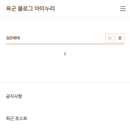
본문 바로가기
육군 블로그 아미누리
검은베레
1
공지사항
최근 포스트