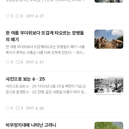
행기록, 탑헬리건 출신의 베테랑 조종사 아버지. 그런 아버
지를 어릴적부터 동경 했던 아들은 아버지의 뒤를 잇기 위
작성시간
3
0
2017. 6. 27.
해 노력해 왔는데요. 지난 6월 23일, 육군 항공 역사상 최
초의 '항공운항 준사관 부자'가 탄생했습니다. 주인공은 양
성진(아버지), 양한솔(아들) 준위. 아들의 임관식에 참석한
한 여름 무더위보다 뜨겁게 타오르는 장병들
아버지는 "참 대견하다. 어떤 임무도 완수하는 항공 운항
의 패기
준사관이 되기 바란다"며 애정 어린 격려를 보냈는데요. 대
글 내용
한민국 창공을 함께 지켜나갈 이들 부자에게 힘찬 응원 메
한 여름 무더위보다 뜨겁게타오르는 장병들의 패기 '나를
시지를 보내주세요~^^
죽이지 못하는 고통은 나를 더욱 강하게 만든다.' - 프리드
리히 니체 - 한 여름 무더위보다 뜨겁게 타오르는 장병들의
작성시간
3
0
2017. 6. 27.
패기. 뜨거운 여름도 우리의 열정을 막진 못합니다. 훈련으
로 단련된 우리 심장은 더욱 강해질 것입니다.
사진으로 보는 6ㆍ25
글 내용
사진으로 보는 6ㆍ25 1950년 6월 25일 북한의 기습 남
침으로 발생한 6ㆍ25 전쟁. 같은 아픔을 되풀이 하지 않기
위해 우리는 매년 이 날을 상기합니다. 작년에 공개된 희귀
6ㆍ25전쟁 사진 속에는 당시의 모습들이 생생히 담겨 있
작성시간
0
3
2017. 6. 26.
는데요. 오늘, 이 사진들을 통해 여러분과 함께 그 날을 되
돌아 보고 싶습니다. * 예) 중령 故 한동목 님의 기증자료
비무장지대에 나타난 고라니
글 내용