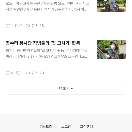
오토바이 사고자를 구한 7사단 장병 오토바이에 깔린 사고
자를 발견한 7사단 유은희 중사와 장우현 하사. 즉시 차를
갓길에 세워 오토바이에 깔린 주민을 구출하고 119에 연락
했습니다. 이후 119 대원들이 도착할 때까지 현장을 통제
작성시간
1
0
2017. 5. 25.
하며 차량들을 우회 안내했는데요. 이 사실은 치료를 마친
주민이 고마움을 표하기 위해 지역 언론에 제보하며 알려
지게 되었습니다. "당연히 해야 할 일"을 했다는 두 사람,
참수리 봉사단 장병들의 '집 고치기' 활동
참 든든한 육군의 일원입니다.
글 내용
참수리 봉사단 장병들의 '집 고치기' 활동 "따라라라따~♬
따라라라라라~♪ (기억하시죠? 러브하우스 브금인데..)정
성이 가득한 손길, 사뭇 진지한 표정들이 마치 '장인'을 연
상케 하는데요. 2군지사 정비대대 참수리 봉사단 장병들이
작성시간
0
1
2017. 5. 23.
거동이 불편하신 노부부 댁을 방문해 '집 고치기' 활동에 참
여했습니다.도색은 물론, 장판과 전등 교체까지 노부부께
서 직접 하시기 어려운 일들을 뚝딱~! 장병들, 몸은 고되지
더보기
만 노부부께서 더 좋은 환경에서 지내실 생각에 보람을 느
꼈다고 하네요. 국민이 필요할 때 언제든 발 벗고 나서겠다
는 이들, 자랑스런 육군의 일원입니다.
의안내
티스토리
로그인
고객센터