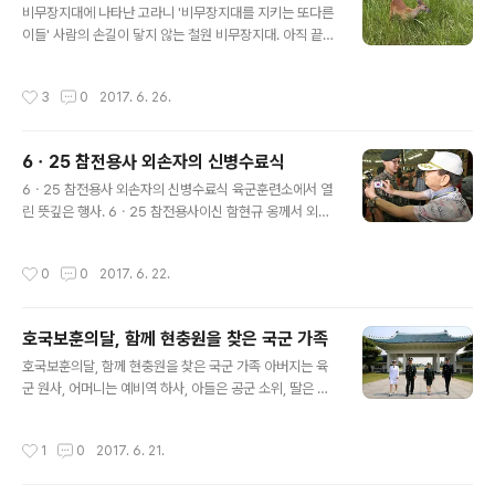
비무장지대에 나타난 고라니 '비무장지대를 지키는 또다른
이들' 사람의 손길이 닿지 않는 철원 비무장지대. 아직 끝나
지 않은 전쟁의 완충지대인 이 곳엔 고라니들이 불안정한
평화 속에 살고 있는데요. 언젠가 이들이 비무장지대 밖 자
작성시간
3
0
2017. 6. 26.
유로운 세상을 마음껏 뛰어놀 수 있게 되기를..철책 안 고라
니를 바라보며 '평화로움을 지키는' 우리의 사명을 되돌아
봅니다.
6ㆍ25 참전용사 외손자의 신병수료식
글 내용
6ㆍ25 참전용사 외손자의 신병수료식 육군훈련소에서 열
린 뜻깊은 행사. 6ㆍ25 참전용사이신 함현규 옹께서 외손
자의 신병수료식에 참석해 태극기를 직접 달아주셨는데요.
전투복을 입고 늠름하게 선 손자의 모습을 보니, 당시 중공
작성시간
0
0
2017. 6. 22.
군과 치열한 격전을 벌였던 '백암산 전투'에서 함께한 전우
들 얼굴이 떠오르신다고.. 먹먹해진 마음을 다잡고 어느새
붉어진 눈시울로 손주에게 애틋한 진심을 건네봅니다. "할
호국보훈의달, 함께 현충원을 찾은 국군 가족
애비와 같이 목숨을 걸고 싸운 이들을 잊지 말거라"
글 내용
호국보훈의달, 함께 현충원을 찾은 국군 가족 아버지는 육
군 원사, 어머니는 예비역 하사, 아들은 공군 소위, 딸은 해
군 하사. 가족이 함께 육, 해, 공군을 책임지고 있는 어벤져
스 가족을 소개합니다. 시영ㆍ연우 남매는 어릴 적 아버지
작성시간
1
0
2017. 6. 21.
를 보며 군인의 꿈을 키워 왔는데요, 꿈을 향해 노력한 끝에
드디어 올해 아버지와 같은 길을 걷게 되었습니다. 호국보