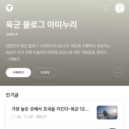
검색하기
티스토리
육군 블로그 아미누리
구독자
9
대한민국 육군 블로그 <아미누리>입니다. 국민과 소통하고 공감하는
육군이 되기 위해 진솔하고 따뜻한 모습으로 국민 여러분을 찾아가겠
습니다. 대한민국 국가대표 육군, 많은 관심과 사랑 부탁드려요~~ ^^
...더보기
구독하기
방명록
신고하기 레이어
열기
인기글
가장 높은 곳에서 조국을 지킨다-육군 12사
단 향로봉중대
30
37
조회
21