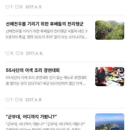
작성시간
1
0
2017. 6. 9.
선배전우를 기리기 위한 후배들의 천리행군
글 내용
선배전우를 기리기 위한 후배들의 천리행군 '4월에 내린 3
0센치의 폭설, 영하 30도의 추위' 말이 되는 소리냐구요?
실제 있었던 일입니다. 1998년 4월 1일 민주지산. 천리행
군 중이던 특전사 대원들에게 갑자기 불어닥친 폭설과 강
작성시간
5
0
2017. 6. 8.
추위는 고도로 훈련된 특전용사 6명의 생명을 앗아갔습니
다..그로부터 19년 뒤, 선배전우를 기리기 위해 후배들이
천리행군을 나섰습니다. 선배들이 걸었던 길을 걸으며, 그
55사단의 이색 조리 경연대회
들이 산화한 곳에 '원점비석'을 세워 놓았는데요. "우리를
글 내용
휘몰아쳤던 그 땅을 다시 밟아 당신의 아픔을 씻어내고, 우
55사단의 이색 조리 경연대회 인기 없는 메뉴로 경연대회
리 심장에 뜨거운 영혼을 담아가겠다" 사랑하는 전우를 떠
를 벌이는 곳이 있다구요? 육군 55사단에서 열린 이색 조
나보낸 용환욱 원사의 추모사 구절이 호국보훈의 달, 전우
리 경연대회. 참가 팀에게 고등어튀김, 된장국 등 상대적으
의 소중함을 일깨웁니다.
로 인기 없는 메뉴로만 대회에 참가토록 한 것인데요. 맛있
작성시간
1
0
2017. 6. 8.
고 대중적인 메뉴도 좋지만, 건강에 좋은 음식을 보다 맛있
게 만들어 급식의 품질을 높이기 위해 마련된 행사라고 합
니다. 이를 위해 특별히 전문 셰프가 운영하는 조리 아카데
"군부대, 어디까지 가봤니?"
미에서 그동안 갈고 닦은 솜씨를 발휘했는데요. "완전 맛있
글 내용
습니다!" 감동 어린 시식평에 얼굴엔 미소가 한가득.. 맛있
"군부대, 어디까지 가봤니?" "군부대, 어디까지 가봤니?"
게 먹는 장병들을 보며 뿌듯함을 느낀다는 조리병들. 대회
강릉에서 180km 떨어진 아름다운 신비의 섬, 울릉도. 이