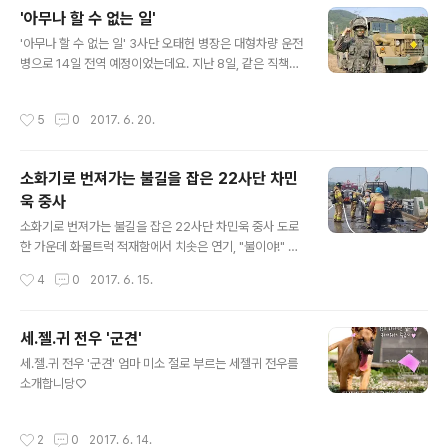
훈의 달을 맞아 함께 현충원을 찾은 국군 가족. 순국선열께
'아무나 할 수 없는 일'
인사드리며 "가족 모두 각 군을 대표하는 마음으로 임무수
글 내용
행할 것"이라는 각오를 다졌는데요. 군은 서로 달라도 나라
'아무나 할 수 없는 일' 3사단 오태헌 병장은 대형차량 운전
사랑하는 마음은 같은 우리는, 자랑스런 국군 가족입니다^
병으로 14일 전역 예정이었는데요. 지난 8일, 같은 직책인
^
후임병이 대상포진에 걸려 12일부터 진행하는 훈련에 참
가하지 못하게 되었다는 소식을 듣게 되었습니다. 이에 오
작성시간
5
0
2017. 6. 20.
병장은 망설임 없이 지휘관을 찾아가 후임병을 대신해 훈
련에 참가하겠다는 의지를 밝혔는데요. 이를 위해 전역을
이틀 연기하는 것도 마다하지 않았습니다. 오 병장은 훈련
소화기로 번져가는 불길을 잡은 22사단 차민
기간 부여된 임무를 성실히 완수하고서, 부대에서 수여한
욱 중사
표창과 기념품을 들고 전우들의 환송 속에 명예롭게 전역
글 내용
했습니다. 백골부대에서 근무한 것을 '항상 자랑스럽게 생
소화기로 번져가는 불길을 잡은 22사단 차민욱 중사 도로
각한다'는 오태헌 병장. 전역 후에도 "명품 백골인"으로 오
한 가운데 화물트럭 적재함에서 치솟은 연기, "불이야!" 트
랫동안 기억될 것입니다.
럭 주인의 애타는 목소리가 울려퍼졌습니다. 부대 복귀 중
작성시간
4
0
2017. 6. 15.
이던 22사단 차민욱 중사는 화재 트럭을 발견하고는 즉시
차에서 내려, 군용 차량에 있는 소화기로 엔진 쪽으로 번져
가는 불길을 잡았습니다. 또 주변 교통통제와 함께 구조대
세.젤.귀 전우 '군견'
원에게 화상 입은 운전자를 안전하게 인계 했는데요. 그의
글 내용
세.젤.귀 전우 '군견' 엄마 미소 절로 부르는 세젤귀 전우를
재빠른 대처 덕분에 더 큰 피해를 막을 수 있었습니다. "군
소개합니당♡
인이라면 누구나 같은 일을 할 것"이라며 의연하게 말하는
차민욱 중사. 참 멋진 군인입니다.
작성시간
2
0
2017. 6. 14.