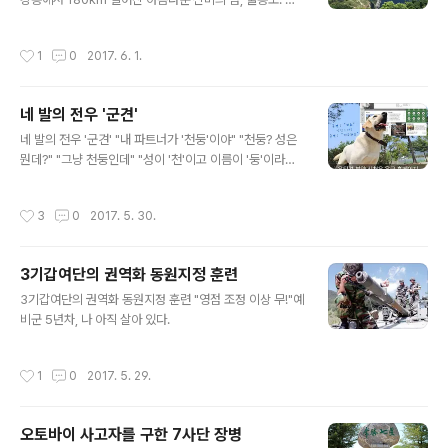
결과를 떠나 이들이 얻은 가장 큰 수확은 '정성이 깃들면 통
먼 곳까지 출동하는 육군 장병들이 있습니다. 1군지사 긴급
한다'는 배움이었다고 하네요.
정비반은 반기마다 울릉도 기지를 찾는데요. 이 곳에서 근
작성시간
1
0
2017. 6. 1.
무하는 해ㆍ공군 장병들의 장비를 정비해주고 있습니다.
고장이 생겨도 바로 정비하기 어려운 곳이다 보니, 임무수
행에 지장이 없도록 꼼꼼히 신경쓰고 있는데요. 그렇게 3
네 발의 전우 '군견'
박 4일 동안 정비에만 몰두하다 보면, 이 멋진 섬을 둘러볼
글 내용
여유도 없다고 합니다. 필요한 곳이면 언제든 달려가겠다
네 발의 전우 '군견' "내 파트너가 '천둥'이야" "천둥? 성은
는 이들이 있어, 오늘도 대한민국 안보는 맑음입니다.
뭔데?" "그냥 천둥인데" "성이 '천'이고 이름이 '둥'이라고?
"아니 그냥 천둥이라고" "?????" - 군견교육대 일병의 흔
한 통화내용 중 -
작성시간
3
0
2017. 5. 30.
3기갑여단의 권역화 동원지정 훈련
글 내용
3기갑여단의 권역화 동원지정 훈련 "영점 조정 이상 무!"예
비군 5년차, 나 아직 살아 있다.
작성시간
1
0
2017. 5. 29.
오토바이 사고자를 구한 7사단 장병
글 내용