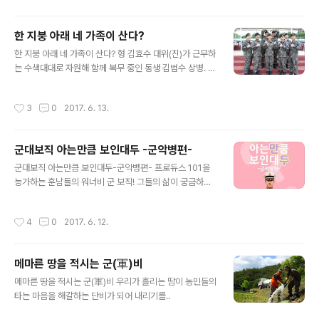
한 지붕 아래 네 가족이 산다?
글 내용
한 지붕 아래 네 가족이 산다? 형 김효수 대위(진)가 근무하
는 수색대대로 자원해 함께 복무 중인 동생 김범수 상병. 생
김새 뿐만 아니라 군복무 기간까지 같은 쌍둥이 형제. 김도
영-도현 일병과 김동훈-동호 이병. 인생의 롤모델인 아버
작성시간
3
0
2017. 6. 13.
지의 뒤를 이어 부사관의 길을 같이 걷고 있는 조원래 원사
와 조현민 하사. 이들 모두 5사단 수색대대에서 최전방 D
MZ를 지키고 있는데요. 함께라면 그 어떤 어려움도 이겨
군대보직 아는만큼 보인대두 -군악병편-
낼 수 있는 우리는 자랑스러운 육군 가족입니다.
글 내용
군대보직 아는만큼 보인대두-군악병편- 프로듀스 101을
능가하는 훈남들의 워너비 군 보직! 그들의 삶이 궁금하다
면...?
작성시간
4
0
2017. 6. 12.
메마른 땅을 적시는 군(軍)비
글 내용
메마른 땅을 적시는 군(軍)비 우리가 흘리는 땀이 농민들의
타는 마음을 해갈하는 단비가 되어 내리기를..