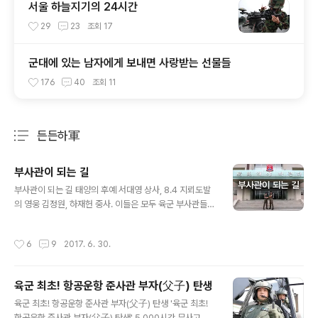
서울 하늘지기의 24시간
29
23
조회
17
군대에 있는 남자에게 보내면 사랑받는 선물들
176
40
조회
11
든든하軍
분류 전체보기
주요 글 목록
부사관이 되는 길
글 내용
부사관이 되는 길 태양의 후예 서대영 상사, 8.4 지뢰도발
의 영웅 김정원, 하재헌 중사. 이들은 모두 육군 부사관들인
데요. '부사관이 되는 길'에 대해 궁금하다면??
작성시간
6
9
2017. 6. 30.
육군 최초! 항공운항 준사관 부자(父子) 탄생
글 내용
육군 최초! 항공운항 준사관 부자(父子) 탄생 '육군 최초!
항공운항 준사관 부자(父子) 탄생' 5,000시간 무사고 비