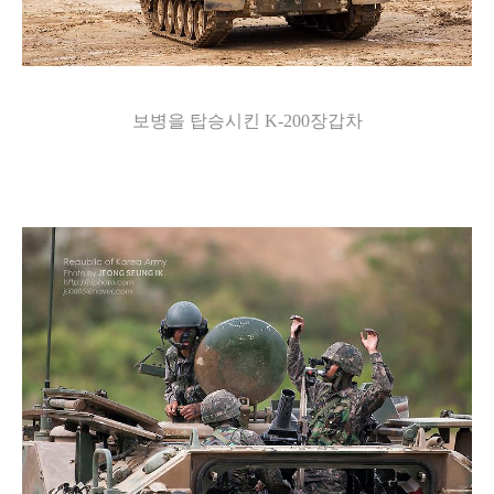
보병을 탑승시킨 K-200장갑차