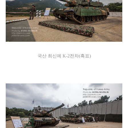
국산 최신예 K-2전차(흑표)