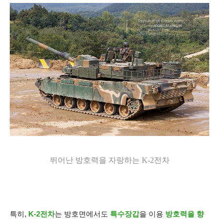
뛰어난 방호력을 자랑하는 K-2전차
특히,
K-2전차
는 방호면에서도
특수장갑
을 이용
방호력을 향