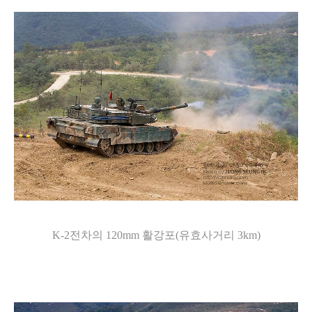
K-2전차의 120mm 활강포(유효사거리 3km)