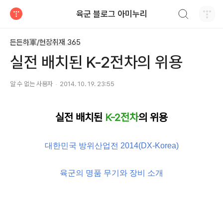
검색하기
육군 블로그 아미누리
티스토리
든든하軍/현장취재 365
실전 배치된 K-2전차의 위용
알 수 없는 사용자
2014. 10. 19. 23:55
실전 배치된
K-2전차
의 위용
대한민국 방위산업전 2014(DX-Korea)
육군의 명품 무기와 장비 소개