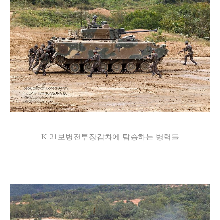
K-21보병전투장갑차에 탑승하는 병력들