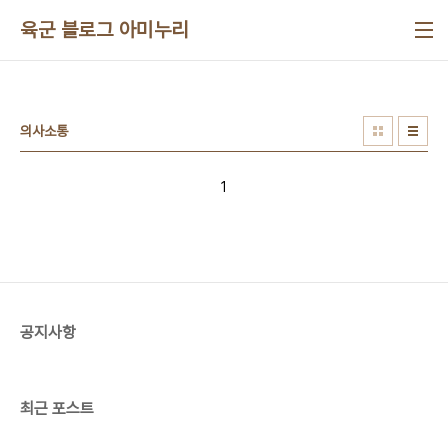
본문 바로가기
육군 블로그 아미누리
의사소통
1
공지사항
최근 포스트