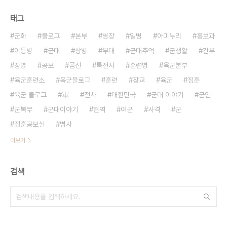
태그
군화
블로그
본부
병장
일병
아미누리
홍보과
이등병
군대
상병
부대
군대추억
군생활
간부
장병
공보
곰신
특전사
훈련병
육군본부
육군훈련소
육군블로그
훈련
장교
육군
정훈
육군 블로그
軍
전차
대한민국
군대 이야기
군인
군복무
군대이야기
현역
여군
사격
군
정훈공보실
병사
더보기
검색