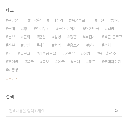
태그
육군본부
군생활
군대추억
육군블로그
곰신
병장
군대
軍
아미누리
군대 이야기
대한민국
일병
본부
군화
훈련
상병
정훈
특전사
육군 블로그
간부
군인
사격
현역
홍보과
병사
전차
군
블로그
정훈공보실
군복무
장병
육군훈련소
훈련병
육군
공보
여군
부대
장교
군대이야기
이등병
더보기
검색