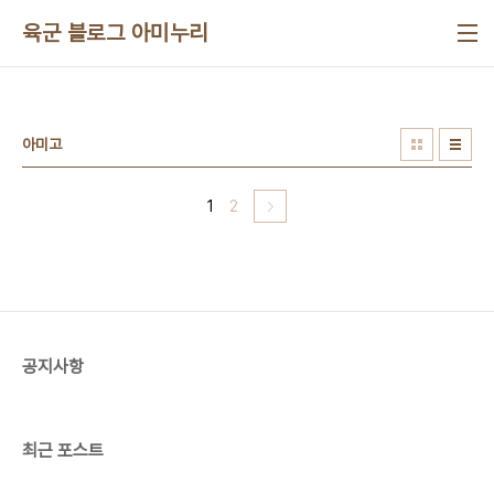
본문 바로가기
육군 블로그 아미누리
아미고
1
2
공지사항
최근 포스트