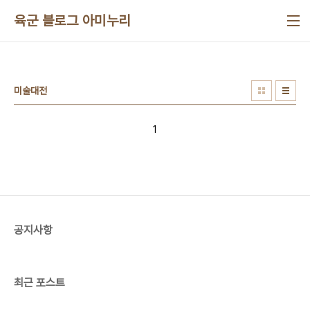
본문 바로가기
육군 블로그 아미누리
미술대전
1
공지사항
최근 포스트