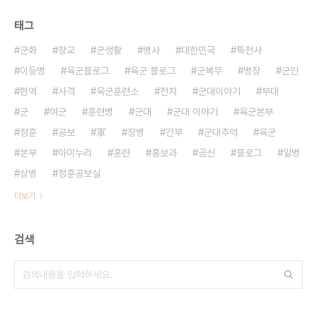
태그
군화
장교
군생활
병사
대한민국
특전사
이등병
육군블로그
육군 블로그
군복무
병장
군인
현역
사격
육군훈련소
전차
군대이야기
부대
군
여군
훈련병
군대
군대 이야기
육군본부
정훈
공보
軍
장병
간부
군대추억
육군
본부
아미누리
훈련
홍보과
곰신
블로그
일병
상병
정훈공보실
더보기
검색