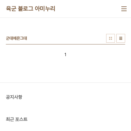
본문 바로가기
육군 블로그 아미누리
군대에온그대
1
공지사항
최근 포스트