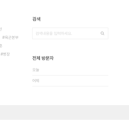
검색
련
육군본부
훈
병장
전체 방문자
오늘
어제