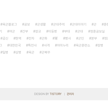
육군블로그
공보
군생활
군대추억
군대이야기
군
훈
기
여군
간부
장교
이등병
부대
군대
정훈공보실
곰신
현역
전차
군화
軍
병사
군인
본부
정
그
대한민국
특전사
사격
아미누리
육군훈련소
장병
일병
상병
육군
군복무
DESIGN BY
TISTORY
관리자