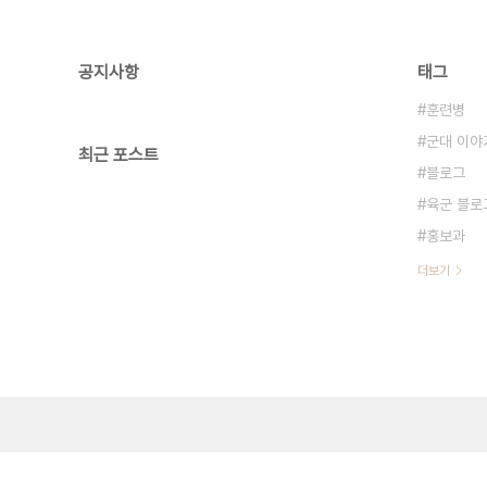
공지사항
태그
훈련병
군대 이야
최근 포스트
블로그
육군 블로
홍보과
더보기