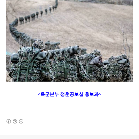
<육군본부 정훈공보실 홍보과>
(새창열림)
로그 정보