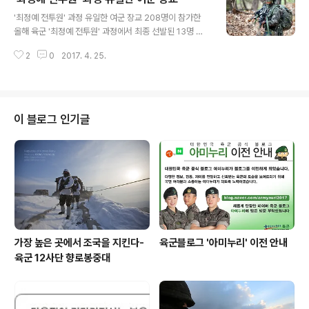
글 내용
'최정예 전투원' 과정 유일한 여군 장교 208명이 참가한
올해 육군 '최정예 전투원' 과정에서 최종 선발된 13명 가
운데 유일한 여군. 25사단 황인경 중위(진)를 소개합니다.
2
0
2017. 4. 25.
대회 출전을 위해 두 달 전부터 체력단련과 전투기술을 숙
달해 온 황 중위(진)는, 난코스로 꼽히는 '20km 급속행
군'에 대비해 휴일에도 20kg 군장을 메고 10km씩 뜀걸
음을 해왔습니다. 최정예 전투원이 된 각오로 "최전방 GO
P에서 근무하고 싶다"는 당찬 그녀. 여러분도 함께 응원해
이 블로그 인기글
주세요~^^ * 최정예 전투원 : 위관 장교, 상사 이하 부사관
을 대상으로 체력, 사격, 화기 운용, 전투지휘, 급속 행군 등
종합 전투능력을 평가하는 자격 과정
가장 높은 곳에서 조국을 지킨다-
육군블로그 '아미누리' 이전 안내
육군 12사단 향로봉중대