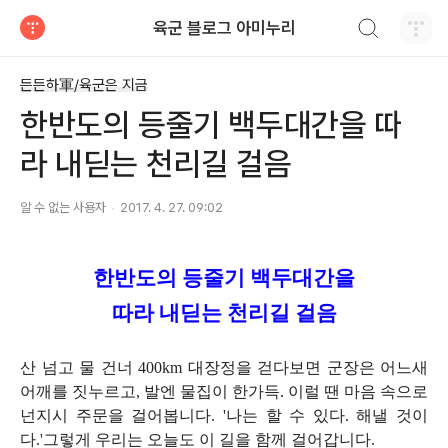
검색하기
육군 블로그 아미누리
티스토리
든든하軍/육군은 지금
한반도의 등줄기 백두대간을 따
라 내딛는 천리길 걸음
알 수 없는 사용자
2017. 4. 27. 09:02
한반도의 등줄기 백두대간을
따라 내딛는 천리길 걸음
산 넘고 물 건너 400km 대장정을 걷다보면 군장은 어느새
어깨를 짓누르고, 발엔 물집이 한가득. 이럴 땐 마음 속으로
넌지시 주문을 걸어봅니다. '나는 할 수 있다. 해낼 것이
다.'그렇게 우리는 오늘도 이 길을 함께 걸어갑니다.