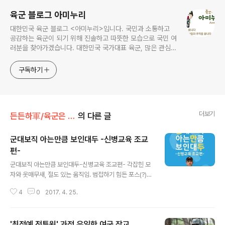
육군 블로그 아미누리
대한민국 육군 블로그 <아미누리>입니다. 국민과 소통하고
공감하는 육군이 되기 위해 진솔하고 따뜻한 모습으로 국민 여
러분을 찾아가겠습니다. 대한민국 국가대표 육군, 많은 관심과
사랑 부탁드려요~~ ^^
구독하기
더보기
든든하軍/육군은 지금
의 다른 글
군대보직 아는만큼 보인대두 -신병교육 조교
편-
글 내용
군대보직 아는만큼 보인대두-신병교육 조교편- 각잡힌 모
자와 옷매무새, 절도 있는 움직임. 범접하기 힘든 포스(?)를
지닌 그들. 대한민국 군 입대자라면 누구나 거쳐야 하는 관
4
0
2017. 4. 25.
문 신병교육대. 그곳에서 만날 수 있는 '조교'에 대해 알아
볼까요?
'최정예 전투원' 과정 유일한 여군 장교