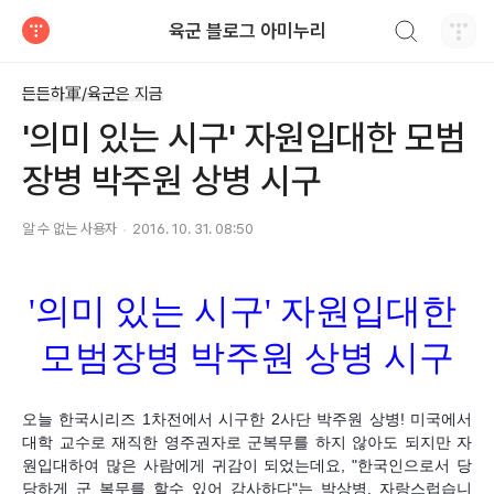
검색하기
육군 블로그 아미누리
티스토리
든든하軍/육군은 지금
'의미 있는 시구' 자원입대한 모범
장병 박주원 상병 시구
알 수 없는 사용자
2016. 10. 31. 08:50
'의미 있는 시구' 자원입대한
모범장병 박주원 상병 시구
오늘 한국시리즈 1차전에서 시구한 2사단 박주원 상병! 미국에서
대학 교수로 재직한 영주권자로 군복무를 하지 않아도 되지만 자
원입대하여 많은 사람에게 귀감이 되었는데요, "한국인으로서 당
당하게 군 복무를 할수 있어 감사하다"는 박상병. 자랑스럽습니