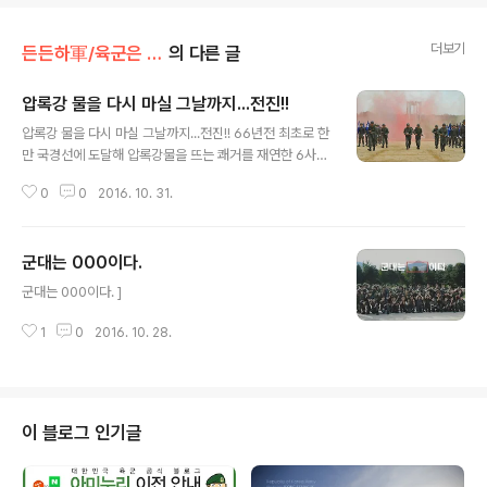
더보기
든든하軍/육군은 지금
의 다른 글
압록강 물을 다시 마실 그날까지...전진!!
글 내용
압록강 물을 다시 마실 그날까지...전진!! 66년전 최초로 한
만 국경선에 도달해 압록강물을 뜨는 쾌거를 재연한 6사
단. 수통에 뜬 압록강물은 당시 1중대장이었던 이대용 장군
0
0
2016. 10. 31.
에게 전달되었습니다. 압록강 물을 다시 마실 그날까지...전
진!!
군대는 000이다.
글 내용
군대는 000이다. ]
1
0
2016. 10. 28.
이 블로그 인기글