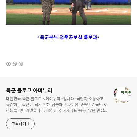
<육군본부 정훈공보실 홍보과>
(새창열림)
로그 정보
육군 블로그 아미누리
대한민국 육군 블로그 <아미누리>입니다. 국민과 소통하고
공감하는 육군이 되기 위해 진솔하고 따뜻한 모습으로 국민 여
러분을 찾아가겠습니다. 대한민국 국가대표 육군, 많은 관심과
사랑 부탁드려요~~ ^^
구독하기