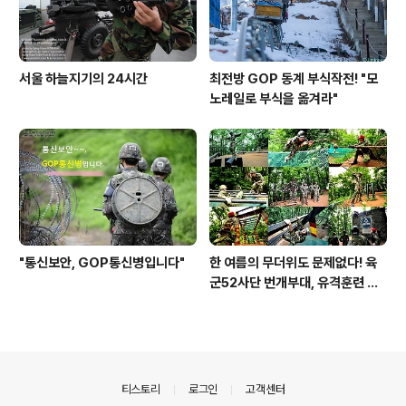
서울 하늘지기의 24시간
최전방 GOP 동계 부식작전! "모
노레일로 부식을 옮겨라"
"통신보안, GOP통신병입니다"
한 여름의 무더위도 문제없다! 육
군52사단 번개부대, 유격훈련 현
장을 가다
의안내
티스토리
로그인
고객센터