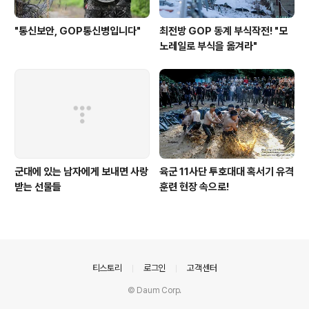
"통신보안, GOP통신병입니다"
최전방 GOP 동계 부식작전! "모
노레일로 부식을 옮겨라"
군대에 있는 남자에게 보내면 사랑
육군 11사단 투호대대 혹서기 유격
받는 선물들
훈련 현장 속으로!
의안내
티스토리
로그인
고객센터
© Daum Corp.