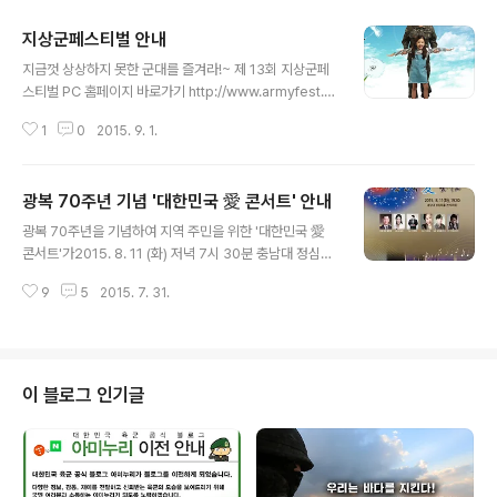
지상군페스티벌 안내
글 내용
지금껏 상상하지 못한 군대를 즐겨라!~ 제 13회 지상군페
스티벌 PC 홈페이지 바로가기 http://www.armyfest.o
r.kr/ 제 13회 지상군페스티벌 모바일 홈페이지 바로가기
1
0
2015. 9. 1.
http://m.armyfest.or.kr
광복 70주년 기념 '대한민국 愛 콘서트' 안내
글 내용
광복 70주년을 기념하여 지역 주민을 위한 '대한민국 愛
콘서트'가2015. 8. 11 (화) 저녁 7시 30분 충남대 정심화
홀에서 개최 됩니다.육군 군악대의 연주로 소프라노 나경
9
5
2015. 7. 31.
혜, 테너 이정원의 성악협연과그룹 JYJ멤버 김재중, 아웃
사이더, 공주시립 / 논산시립합창단 등이 출연하여다양한
장르의 공연을 펼칠 '대한민국 愛 콘서트'에 여러분들의 많
은 참여 바랍니다. ※ 관람희망 : 당일 선착순 무료 입장이
며, 저녁 7시 15분 부터 입장 가능 합니다.
이 블로그 인기글